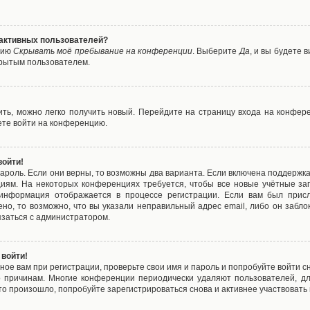
е активных пользователей?
цию
Скрывать моё пребывание на конференции
. Выберите
Да
, и вы будете
крытым пользователем.
вить, можно легко получить новый. Перейдите на страницу входа на конфе
ете войти на конференцию.
войти!
ароль. Если они верны, то возможны два варианта. Если включена поддержка
циям. На некоторых конференциях требуется, чтобы все новые учётные з
 информация отображается в процессе регистрации. Если вам был присл
ено, то возможно, что вы указали неправильный адрес email, либо он забло
язаться с администратором.
 войти!
ое вам при регистрации, проверьте свои имя и пароль и попробуйте войти 
то причинам. Многие конференции периодически удаляют пользователей, д
о произошло, попробуйте зарегистрироваться снова и активнее участвовать в