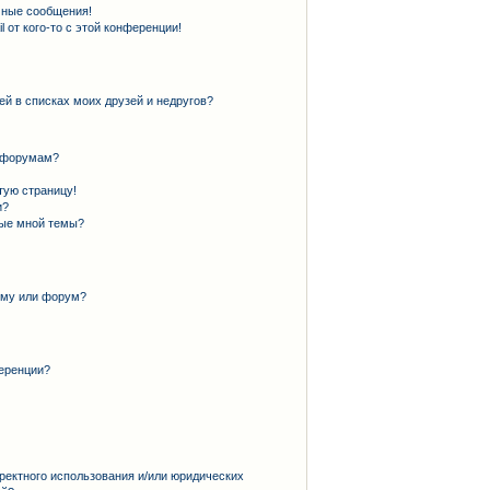
чные сообщения!
 от кого-то с этой конференции!
ей в списках моих друзей и недругов?
и форумам?
тую страницу!
и?
ные мной темы?
ему или форум?
еренции?
ректного использования и/или юридических