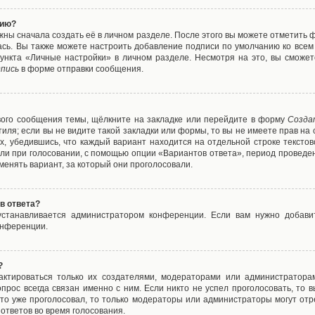
нию?
жны сначала создать её в личном разделе. После этого вы можете отметить 
ась. Вы также можете настроить добавление подписи по умолчанию ко все
ункта «Личные настройки» в личном разделе. Несмотря на это, вы сможет
пись
в форме отправки сообщения.
вого сообщения темы, щёлкните на закладке или перейдите в форму
Созда
тиля; если вы не видите такой закладки или формы, то вы не имеете прав на 
х, убедившись, что каждый вариант находится на отдельной строке текстов
ли при голосовании, с помощью опции «Вариантов ответа», период проведени
енять вариант, за который они проголосовали.
в ответа?
 устанавливается администратором конференции. Если вам нужно добави
онференции.
?
дактироваться только их создателями, модераторами или администратора
прос всегда связан именно с ним. Если никто не успел проголосовать, то 
о-то уже проголосовал, то только модераторы или администраторы могут отр
 ответов во время голосования.