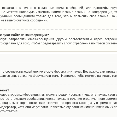
 отражают количество созданных вами сообщений, или идентифицирую
 не можете напрямую изменять наименования званий на конференции, та
ужными сообщениями только для того, чтобы повысить своё звание. На
ие вашего счётчика сообщений.
требуют войти на конференцию?
могут отправлять email-сообщения другим пользователям через встро
то сделано для того, чтобы предотвратить злоупотребления почтовой систе
по соответствующей кнопке в окне форума или темы. Возможно, вам придет
дится внизу страниц форума или темы. Например: «Вы можете начинать темы
щение?
одератором конференции, вы можете редактировать и удалять только свои
соответствующем сообщении, иногда только в течение ограниченного времени
 надпись, которая показывает количество правок а также дату и время после
одератор, хотя они могут сами написать о сделанных изменениях и об их пр
-то ответил.