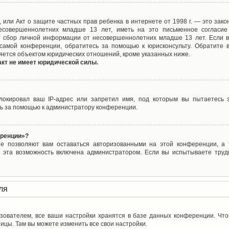
ct), или Акт о защите частных прав ребенка в интернете от 1998 г. — это з
совершеннолетних младше 13 лет, иметь на это письменное согласие
 сбор личной информации от несовершеннолетних младше 13 лет. Если вы
самой конференции, обратитесь за помощью к юрисконсульту. Обратите 
яется объектом юридических отношений, кроме указанных ниже.
акт не имеет юридической силы.
окировал ваш IP-адрес или запретил имя, под которым вы пытаетесь з
ь за помощью к администратору конференции.
еренции»?
ые позволяют вам оставаться авторизованными на этой конференции, а т
 эта возможность включена администратором. Если вы испытываете труд
ля
зователем, все ваши настройки хранятся в базе данных конференции. Чт
ицы. Там вы можете изменить все свои настройки.