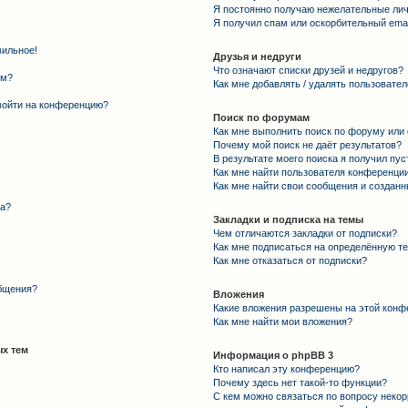
Я постоянно получаю нежелательные ли
Я получил спам или оскорбительный email
вильное!
Друзья и недруги
Что означают списки друзей и недругов?
ем?
Как мне добавлять / удалять пользовател
 войти на конференцию?
Поиск по форумам
Как мне выполнить поиск по форуму ил
Почему мой поиск не даёт результатов?
В результате моего поиска я получил пус
Как мне найти пользователя конференци
Как мне найти свои сообщения и создан
та?
Закладки и подписка на темы
Чем отличаются закладки от подписки?
Как мне подписаться на определённую т
Как мне отказаться от подписки?
общения?
Вложения
Какие вложения разрешены на этой конф
Как мне найти мои вложения?
х тем
Информация о phpBB 3
Кто написал эту конференцию?
Почему здесь нет такой-то функции?
С кем можно связаться по вопросу некор