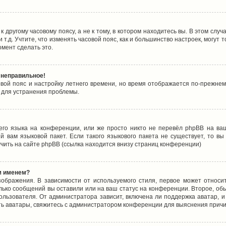
 другому часовому поясу, а не к тому, в котором находитесь вы. В этом случ
 и т.д. Учтите, что изменять часовой пояс, как и большинство настроек, могу
омент сделать это.
 неправильное!
овой пояс и настройку летнего времени, но время отображается по-прежнем
 для устранения проблемы.
его языка на конференции, или же просто никто не перевёл phpBB на ваш
 вам языковой пакет. Если такого языкового пакета не существует, то в
ить на сайте phpBB (ссылка находится внизу страниц конференции)
м именем?
ображения. В зависимости от используемого стиля, первое может относит
олько сообщений вы оставили или на ваш статус на конференции. Второе, об
льзователя. От администратора зависит, включена ли поддержка аватар, и 
ть аватары, свяжитесь с администратором конференции для выяснения причи