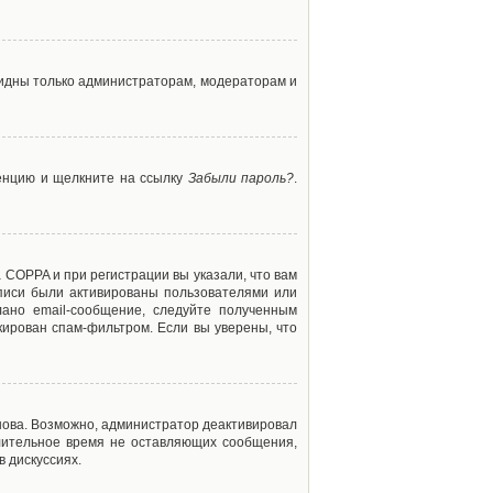
 видны только администраторам, модераторам и
ренцию и щелкните на ссылку
Забыли пароль?
.
 COPPA и при регистрации вы указали, что вам
аписи были активированы пользователями или
ано email-сообщение, следуйте полученным
кирован спам-фильтром. Если вы уверены, что
снова. Возможно, администратор деактивировал
лительное время не оставляющих сообщения,
 дискуссиях.