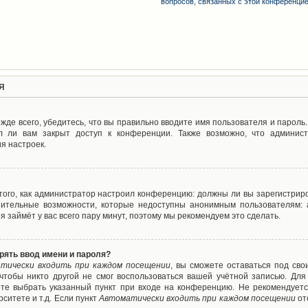
вопросов, связанных с этой конференци
я
де всего, убедитесь, что вы правильно вводите имя пользователя и пароль
л ли вам закрыт доступ к конференции. Также возможно, что админис
я настроек.
т того, как администратор настроил конференцию: должны ли вы зарегистрир
нительные возможности, которые недоступны анонимным пользователям: а
ия займёт у вас всего пару минут, поэтому мы рекомендуем это сделать.
рять ввод имени и пароля?
тически входить при каждом посещении
, вы сможете оставаться под св
 чтобы никто другой не смог воспользоваться вашей учётной записью. Для
ете выбрать указанный пункт при входе на конференцию. Не рекомендуетс
ситете и т.д. Если пункт
Автоматически входить при каждом посещении
от