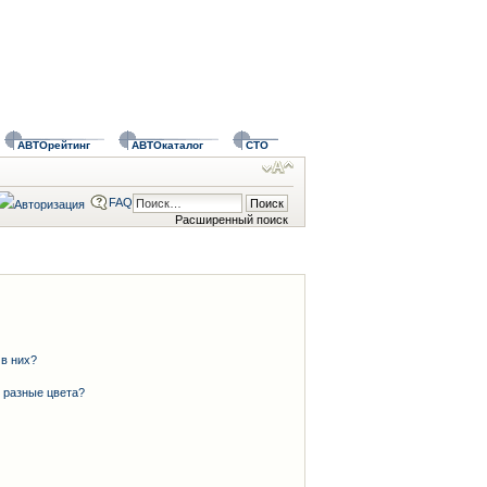
АВТОрейтинг
АВТОкаталог
СТО
FAQ
Расширенный поиск
 в них?
 разные цвета?