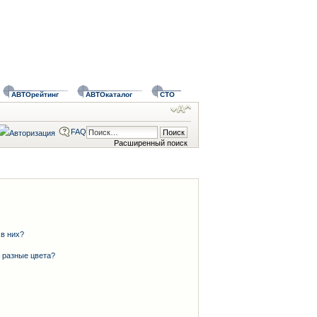
АВТОрейтинг
АВТОкаталог
СТО
FAQ
Расширенный поиск
 в них?
 разные цвета?