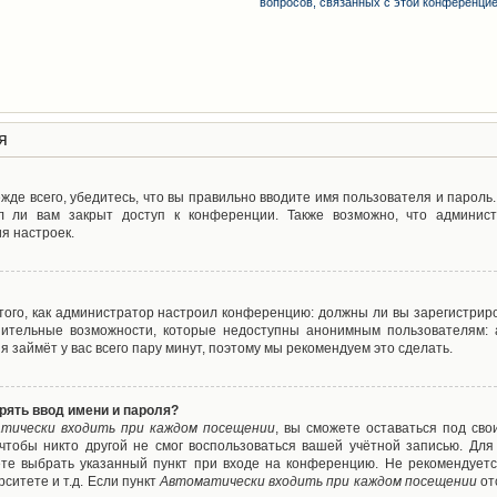
вопросов, связанных с этой конференци
я
де всего, убедитесь, что вы правильно вводите имя пользователя и пароль
л ли вам закрыт доступ к конференции. Также возможно, что админис
я настроек.
т того, как администратор настроил конференцию: должны ли вы зарегистрир
нительные возможности, которые недоступны анонимным пользователям: а
ия займёт у вас всего пару минут, поэтому мы рекомендуем это сделать.
рять ввод имени и пароля?
тически входить при каждом посещении
, вы сможете оставаться под св
 чтобы никто другой не смог воспользоваться вашей учётной записью. Для
ете выбрать указанный пункт при входе на конференцию. Не рекомендуетс
ситете и т.д. Если пункт
Автоматически входить при каждом посещении
от