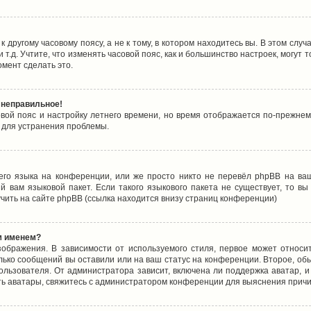
 другому часовому поясу, а не к тому, в котором находитесь вы. В этом случ
 и т.д. Учтите, что изменять часовой пояс, как и большинство настроек, могу
омент сделать это.
 неправильное!
овой пояс и настройку летнего времени, но время отображается по-прежнем
 для устранения проблемы.
его языка на конференции, или же просто никто не перевёл phpBB на ваш
 вам языковой пакет. Если такого языкового пакета не существует, то в
ить на сайте phpBB (ссылка находится внизу страниц конференции)
м именем?
ображения. В зависимости от используемого стиля, первое может относит
олько сообщений вы оставили или на ваш статус на конференции. Второе, об
льзователя. От администратора зависит, включена ли поддержка аватар, и 
ть аватары, свяжитесь с администратором конференции для выяснения причи