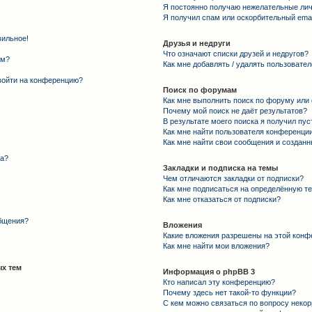
Я постоянно получаю нежелательные ли
Я получил спам или оскорбительный email
вильное!
Друзья и недруги
Что означают списки друзей и недругов?
ем?
Как мне добавлять / удалять пользовател
 войти на конференцию?
Поиск по форумам
Как мне выполнить поиск по форуму ил
Почему мой поиск не даёт результатов?
В результате моего поиска я получил пус
Как мне найти пользователя конференци
Как мне найти свои сообщения и создан
та?
Закладки и подписка на темы
Чем отличаются закладки от подписки?
Как мне подписаться на определённую т
Как мне отказаться от подписки?
общения?
Вложения
Какие вложения разрешены на этой конф
Как мне найти мои вложения?
х тем
Информация о phpBB 3
Кто написал эту конференцию?
Почему здесь нет такой-то функции?
С кем можно связаться по вопросу некор