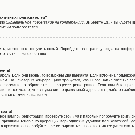
е активных пользователей?
цию
Скрывать моё пребывание на конференции
. Выберите
Да
, и вы будете
крытым пользователем.
вить, можно легко получить новый. Перейдите на страницу входа на конфе
ете войти на конференцию.
войти!
ароль. Если они верны, то возможны два варианта. Если включена поддержка
циям. На некоторых конференциях требуется, чтобы все новые учётные з
 информация отображается в процессе регистрации. Если вам был присл
ено, то возможно, что вы указали неправильный адрес email, либо он забло
язаться с администратором.
 войти!
ое вам при регистрации, проверьте свои имя и пароль и попробуйте войти 
то причинам. Многие конференции периодически удаляют пользователей, д
о произошло, попробуйте зарегистрироваться снова и активнее участвовать в