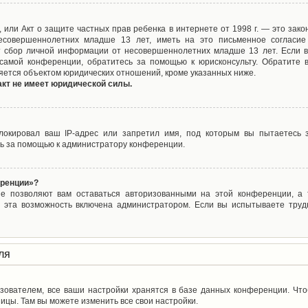
ct), или Акт о защите частных прав ребенка в интернете от 1998 г. — это з
совершеннолетних младше 13 лет, иметь на это письменное согласие
 сбор личной информации от несовершеннолетних младше 13 лет. Если вы
самой конференции, обратитесь за помощью к юрисконсульту. Обратите 
яется объектом юридических отношений, кроме указанных ниже.
акт не имеет юридической силы.
окировал ваш IP-адрес или запретил имя, под которым вы пытаетесь з
ь за помощью к администратору конференции.
еренции»?
ые позволяют вам оставаться авторизованными на этой конференции, а т
 эта возможность включена администратором. Если вы испытываете труд
ля
зователем, все ваши настройки хранятся в базе данных конференции. Чт
ицы. Там вы можете изменить все свои настройки.