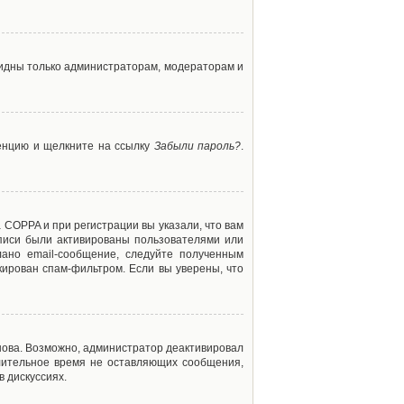
 видны только администраторам, модераторам и
ренцию и щелкните на ссылку
Забыли пароль?
.
 COPPA и при регистрации вы указали, что вам
аписи были активированы пользователями или
ано email-сообщение, следуйте полученным
кирован спам-фильтром. Если вы уверены, что
снова. Возможно, администратор деактивировал
лительное время не оставляющих сообщения,
 дискуссиях.