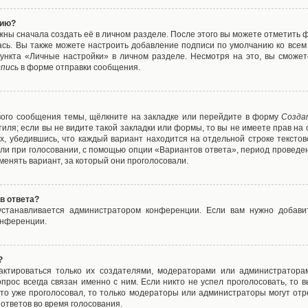
нию?
жны сначала создать её в личном разделе. После этого вы можете отметить 
ась. Вы также можете настроить добавление подписи по умолчанию ко все
ункта «Личные настройки» в личном разделе. Несмотря на это, вы сможет
пись
в форме отправки сообщения.
вого сообщения темы, щёлкните на закладке или перейдите в форму
Созда
тиля; если вы не видите такой закладки или формы, то вы не имеете прав на 
х, убедившись, что каждый вариант находится на отдельной строке текстов
ли при голосовании, с помощью опции «Вариантов ответа», период проведени
енять вариант, за который они проголосовали.
в ответа?
 устанавливается администратором конференции. Если вам нужно добави
онференции.
?
дактироваться только их создателями, модераторами или администратора
прос всегда связан именно с ним. Если никто не успел проголосовать, то 
о-то уже проголосовал, то только модераторы или администраторы могут отр
 ответов во время голосования.