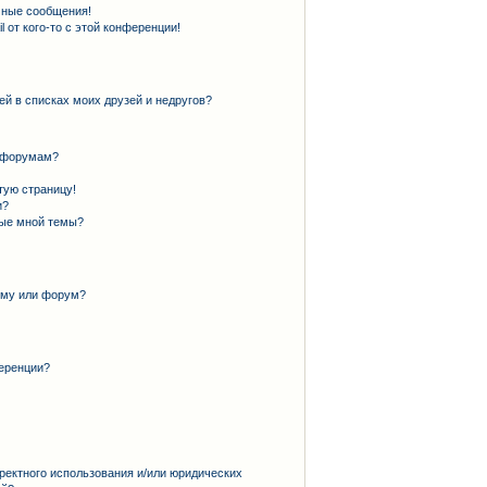
чные сообщения!
 от кого-то с этой конференции!
ей в списках моих друзей и недругов?
и форумам?
тую страницу!
и?
ные мной темы?
ему или форум?
еренции?
ректного использования и/или юридических