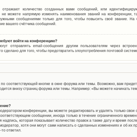
 отражают количество созданных вами сообщений, или идентифицирую
 не можете напрямую изменять наименования званий на конференции, та
ужными сообщениями только для того, чтобы повысить своё звание. На
ие вашего счётчика сообщений.
требуют войти на конференцию?
могут отправлять email-сообщения другим пользователям через встро
то сделано для того, чтобы предотвратить злоупотребления почтовой систе
по соответствующей кнопке в окне форума или темы. Возможно, вам придет
дится внизу страниц форума или темы. Например: «Вы можете начинать темы
щение?
одератором конференции, вы можете редактировать и удалять только свои
соответствующем сообщении, иногда только в течение ограниченного времени
 надпись, которая показывает количество правок а также дату и время после
одератор, хотя они могут сами написать о сделанных изменениях и об их пр
-то ответил.