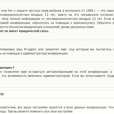
ct), или Акт о защите частных прав ребенка в интернете от 1998 г. — это з
совершеннолетних младше 13 лет, иметь на это письменное согласие
 сбор личной информации от несовершеннолетних младше 13 лет. Если вы
самой конференции, обратитесь за помощью к юрисконсульту. Обратите 
яется объектом юридических отношений, кроме указанных ниже.
акт не имеет юридической силы.
окировал ваш IP-адрес или запретил имя, под которым вы пытаетесь з
ь за помощью к администратору конференции.
еренции»?
ые позволяют вам оставаться авторизованными на этой конференции, а т
 эта возможность включена администратором. Если вы испытываете труд
ля
зователем, все ваши настройки хранятся в базе данных конференции. Чт
ицы. Там вы можете изменить все свои настройки.