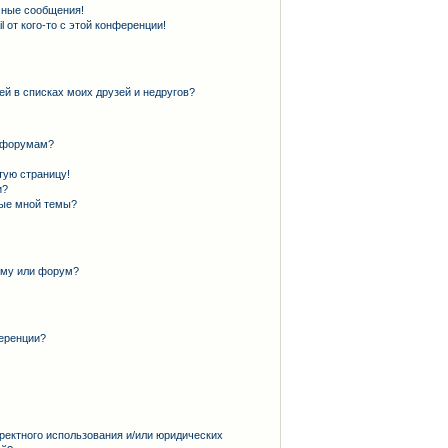
чные сообщения!
 от кого-то с этой конференции!
ей в списках моих друзей и недругов?
и форумам?
тую страницу!
и?
ные мной темы?
ему или форум?
еренции?
ректного использования и/или юридических