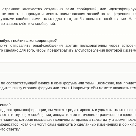
 отражают количество созданных вами сообщений, или идентифицирую
 не можете напрямую изменять наименования званий на конференции, та
ужными сообщениями только для того, чтобы повысить своё звание. На
ие вашего счётчика сообщений.
требуют войти на конференцию?
могут отправлять email-сообщения другим пользователям через встро
то сделано для того, чтобы предотвратить злоупотребления почтовой систе
по соответствующей кнопке в окне форума или темы. Возможно, вам придет
дится внизу страниц форума или темы. Например: «Вы можете начинать темы
щение?
одератором конференции, вы можете редактировать и удалять только свои
соответствующем сообщении, иногда только в течение ограниченного времени
 надпись, которая показывает количество правок а также дату и время после
одератор, хотя они могут сами написать о сделанных изменениях и об их пр
-то ответил.