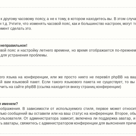
 другому часовому поясу, а не к тому, в котором находитесь вы. В этом случ
 и т.д. Учтите, что изменять часовой пояс, как и большинство настроек, могу
омент сделать это.
 неправильное!
овой пояс и настройку летнего времени, но время отображается по-прежнем
 для устранения проблемы.
его языка на конференции, или же просто никто не перевёл phpBB на ваш
 вам языковой пакет. Если такого языкового пакета не существует, то в
ить на сайте phpBB (ссылка находится внизу страниц конференции)
м именем?
ображения. В зависимости от используемого стиля, первое может относит
олько сообщений вы оставили или на ваш статус на конференции. Второе, об
льзователя. От администратора зависит, включена ли поддержка аватар, и 
ть аватары, свяжитесь с администратором конференции для выяснения причи