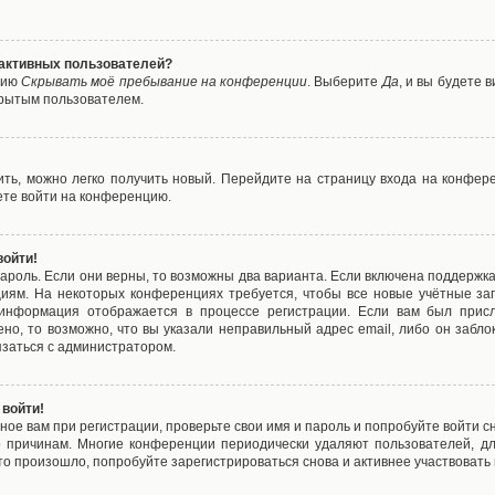
е активных пользователей?
цию
Скрывать моё пребывание на конференции
. Выберите
Да
, и вы будете
крытым пользователем.
вить, можно легко получить новый. Перейдите на страницу входа на конфе
ете войти на конференцию.
войти!
ароль. Если они верны, то возможны два варианта. Если включена поддержка
циям. На некоторых конференциях требуется, чтобы все новые учётные з
 информация отображается в процессе регистрации. Если вам был присл
ено, то возможно, что вы указали неправильный адрес email, либо он забло
язаться с администратором.
 войти!
ое вам при регистрации, проверьте свои имя и пароль и попробуйте войти 
то причинам. Многие конференции периодически удаляют пользователей, д
о произошло, попробуйте зарегистрироваться снова и активнее участвовать в