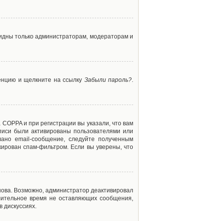
 видны только администраторам, модераторам и
ренцию и щелкните на ссылку
Забыли пароль?
.
 COPPA и при регистрации вы указали, что вам
аписи были активированы пользователями или
ано email-сообщение, следуйте полученным
кирован спам-фильтром. Если вы уверены, что
снова. Возможно, администратор деактивировал
лительное время не оставляющих сообщения,
 дискуссиях.