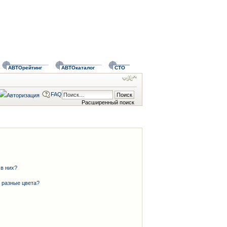
АВТОрейтинг
АВТОкаталог
СТО
FAQ
Расширенный поиск
 в них?
 разные цвета?