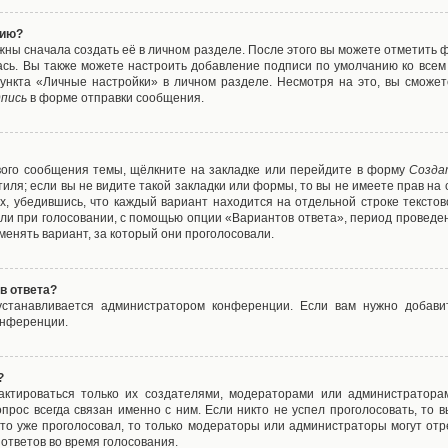
нию?
жны сначала создать её в личном разделе. После этого вы можете отметить 
ась. Вы также можете настроить добавление подписи по умолчанию ко все
ункта «Личные настройки» в личном разделе. Несмотря на это, вы сможет
пись
в форме отправки сообщения.
вого сообщения темы, щёлкните на закладке или перейдите в форму
Созда
тиля; если вы не видите такой закладки или формы, то вы не имеете прав на 
х, убедившись, что каждый вариант находится на отдельной строке текстов
ли при голосовании, с помощью опции «Вариантов ответа», период проведени
енять вариант, за который они проголосовали.
в ответа?
 устанавливается администратором конференции. Если вам нужно добави
онференции.
?
дактироваться только их создателями, модераторами или администратора
прос всегда связан именно с ним. Если никто не успел проголосовать, то 
о-то уже проголосовал, то только модераторы или администраторы могут отр
 ответов во время голосования.