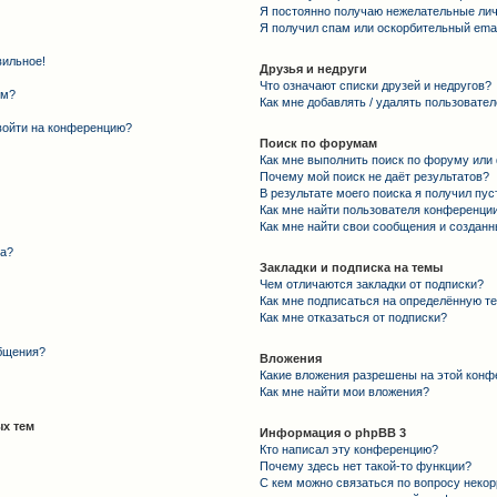
Я постоянно получаю нежелательные ли
Я получил спам или оскорбительный email
вильное!
Друзья и недруги
Что означают списки друзей и недругов?
ем?
Как мне добавлять / удалять пользовател
 войти на конференцию?
Поиск по форумам
Как мне выполнить поиск по форуму ил
Почему мой поиск не даёт результатов?
В результате моего поиска я получил пус
Как мне найти пользователя конференци
Как мне найти свои сообщения и создан
та?
Закладки и подписка на темы
Чем отличаются закладки от подписки?
Как мне подписаться на определённую т
Как мне отказаться от подписки?
общения?
Вложения
Какие вложения разрешены на этой конф
Как мне найти мои вложения?
х тем
Информация о phpBB 3
Кто написал эту конференцию?
Почему здесь нет такой-то функции?
С кем можно связаться по вопросу некор