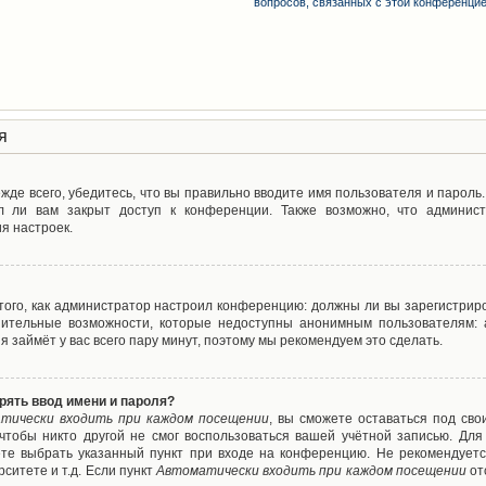
вопросов, связанных с этой конференци
я
де всего, убедитесь, что вы правильно вводите имя пользователя и пароль
л ли вам закрыт доступ к конференции. Также возможно, что админис
я настроек.
т того, как администратор настроил конференцию: должны ли вы зарегистрир
нительные возможности, которые недоступны анонимным пользователям: а
ия займёт у вас всего пару минут, поэтому мы рекомендуем это сделать.
рять ввод имени и пароля?
тически входить при каждом посещении
, вы сможете оставаться под св
 чтобы никто другой не смог воспользоваться вашей учётной записью. Для
ете выбрать указанный пункт при входе на конференцию. Не рекомендуетс
ситете и т.д. Если пункт
Автоматически входить при каждом посещении
от