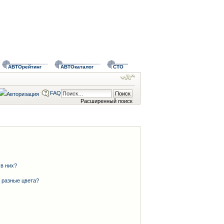
АВТОрейтинг
АВТОкаталог
СТО
FAQ
Расширенный поиск
 в них?
 разные цвета?