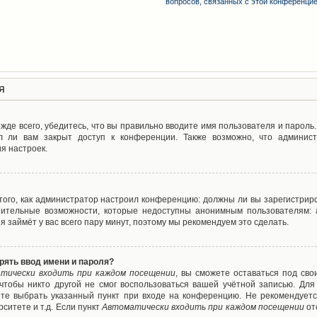
вопросов, связанных с этой конференци
я
де всего, убедитесь, что вы правильно вводите имя пользователя и пароль
л ли вам закрыт доступ к конференции. Также возможно, что админис
я настроек.
т того, как администратор настроил конференцию: должны ли вы зарегистрир
нительные возможности, которые недоступны анонимным пользователям: а
ия займёт у вас всего пару минут, поэтому мы рекомендуем это сделать.
рять ввод имени и пароля?
тически входить при каждом посещении
, вы сможете оставаться под св
 чтобы никто другой не смог воспользоваться вашей учётной записью. Для
ете выбрать указанный пункт при входе на конференцию. Не рекомендуетс
ситете и т.д. Если пункт
Автоматически входить при каждом посещении
от