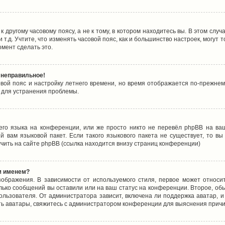
 другому часовому поясу, а не к тому, в котором находитесь вы. В этом случ
 и т.д. Учтите, что изменять часовой пояс, как и большинство настроек, могу
омент сделать это.
 неправильное!
овой пояс и настройку летнего времени, но время отображается по-прежнем
 для устранения проблемы.
его языка на конференции, или же просто никто не перевёл phpBB на ваш
 вам языковой пакет. Если такого языкового пакета не существует, то в
ить на сайте phpBB (ссылка находится внизу страниц конференции)
м именем?
ображения. В зависимости от используемого стиля, первое может относит
олько сообщений вы оставили или на ваш статус на конференции. Второе, об
льзователя. От администратора зависит, включена ли поддержка аватар, и 
ть аватары, свяжитесь с администратором конференции для выяснения причи