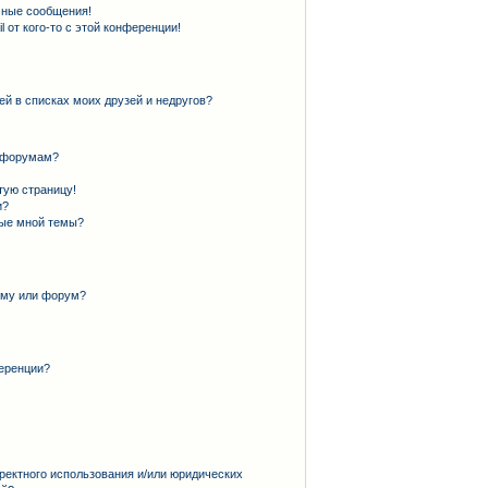
чные сообщения!
 от кого-то с этой конференции!
ей в списках моих друзей и недругов?
и форумам?
тую страницу!
и?
ные мной темы?
ему или форум?
еренции?
ректного использования и/или юридических