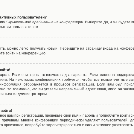
е активных пользователей?
цию
Скрывать моё пребывание на конференции
. Выберите
Да
, и вы будете
крытым пользователем.
вить, можно легко получить новый. Перейдите на страницу входа на конфе
ете войти на конференцию.
войти!
ароль. Если они верны, то возможны два варианта. Если включена поддержка
циям. На некоторых конференциях требуется, чтобы все новые учётные з
 информация отображается в процессе регистрации. Если вам был присл
ено, то возможно, что вы указали неправильный адрес email, либо он забло
язаться с администратором.
 войти!
ое вам при регистрации, проверьте свои имя и пароль и попробуйте войти 
то причинам. Многие конференции периодически удаляют пользователей, д
о произошло, попробуйте зарегистрироваться снова и активнее участвовать в