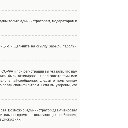
 видны только администраторам, модераторам и
ренцию и щелкните на ссылку
Забыли пароль?
.
 COPPA и при регистрации вы указали, что вам
аписи были активированы пользователями или
ано email-сообщение, следуйте полученным
кирован спам-фильтром. Если вы уверены, что
снова. Возможно, администратор деактивировал
лительное время не оставляющих сообщения,
 дискуссиях.