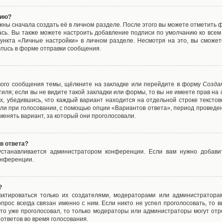
нию?
жны сначала создать её в личном разделе. После этого вы можете отметить 
ась. Вы также можете настроить добавление подписи по умолчанию ко все
ункта «Личные настройки» в личном разделе. Несмотря на это, вы сможет
пись
в форме отправки сообщения.
вого сообщения темы, щёлкните на закладке или перейдите в форму
Созда
тиля; если вы не видите такой закладки или формы, то вы не имеете прав на 
х, убедившись, что каждый вариант находится на отдельной строке текстов
ли при голосовании, с помощью опции «Вариантов ответа», период проведени
енять вариант, за который они проголосовали.
в ответа?
 устанавливается администратором конференции. Если вам нужно добави
онференции.
?
дактироваться только их создателями, модераторами или администратора
прос всегда связан именно с ним. Если никто не успел проголосовать, то 
о-то уже проголосовал, то только модераторы или администраторы могут отр
 ответов во время голосования.