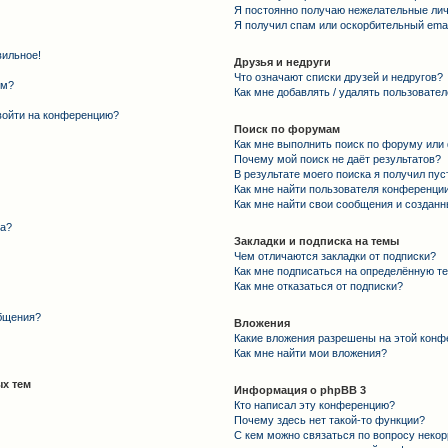
Я постоянно получаю нежелательные ли
Я получил спам или оскорбительный email
вильное!
Друзья и недруги
Что означают списки друзей и недругов?
ем?
Как мне добавлять / удалять пользовател
 войти на конференцию?
Поиск по форумам
Как мне выполнить поиск по форуму ил
Почему мой поиск не даёт результатов?
В результате моего поиска я получил пус
Как мне найти пользователя конференци
Как мне найти свои сообщения и создан
та?
Закладки и подписка на темы
Чем отличаются закладки от подписки?
Как мне подписаться на определённую т
Как мне отказаться от подписки?
общения?
Вложения
Какие вложения разрешены на этой конф
Как мне найти мои вложения?
х тем
Информация о phpBB 3
Кто написал эту конференцию?
Почему здесь нет такой-то функции?
С кем можно связаться по вопросу некор