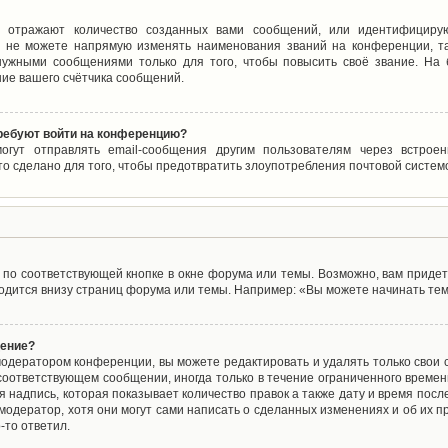
 отражают количество созданных вами сообщений, или идентифицирую
 не можете напрямую изменять наименования званий на конференции, та
ужными сообщениями только для того, чтобы повысить своё звание. На
ие вашего счётчика сообщений.
требуют войти на конференцию?
могут отправлять email-сообщения другим пользователям через встро
то сделано для того, чтобы предотвратить злоупотребления почтовой систе
по соответствующей кнопке в окне форума или темы. Возможно, вам придет
дится внизу страниц форума или темы. Например: «Вы можете начинать темы
щение?
одератором конференции, вы можете редактировать и удалять только свои
соответствующем сообщении, иногда только в течение ограниченного времени
 надпись, которая показывает количество правок а также дату и время после
одератор, хотя они могут сами написать о сделанных изменениях и об их пр
-то ответил.