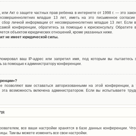
ct), или Акт о защите частных прав ребенка в интернете от 1998 г. — это з
совершеннолетних младше 13 лет, иметь на это письменное согласие
 сбор личной информации от несовершеннолетних младше 13 лет. Если вы
самой конференции, обратитесь за помощью к юрисконсульту. Обратите 
яется объектом юридических отношений, кроме указанных ниже.
акт не имеет юридической силы.
окировал ваш IP-адрес или запретил имя, под которым вы пытаетесь з
ь за помощью к администратору конференции.
еренции»?
ые позволяют вам оставаться авторизованными на этой конференции, а т
 эта возможность включена администратором. Если вы испытываете труд
ля
зователем, все ваши настройки хранятся в базе данных конференции. Чт
ицы. Там вы можете изменить все свои настройки.