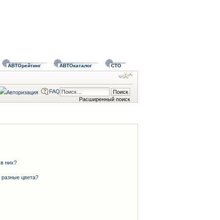
АВТОрейтинг
АВТОкаталог
СТО
FAQ
Расширенный поиск
 в них?
 разные цвета?