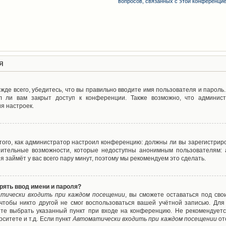
вопросов, связанных с этой конференци
я
де всего, убедитесь, что вы правильно вводите имя пользователя и пароль
л ли вам закрыт доступ к конференции. Также возможно, что админис
я настроек.
т того, как администратор настроил конференцию: должны ли вы зарегистрир
нительные возможности, которые недоступны анонимным пользователям: а
ия займёт у вас всего пару минут, поэтому мы рекомендуем это сделать.
рять ввод имени и пароля?
тически входить при каждом посещении
, вы сможете оставаться под св
 чтобы никто другой не смог воспользоваться вашей учётной записью. Для
ете выбрать указанный пункт при входе на конференцию. Не рекомендуетс
ситете и т.д. Если пункт
Автоматически входить при каждом посещении
от