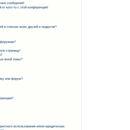
чные сообщения!
 от кого-то с этой конференции!
ей в списках моих друзей и недругов?
и форумам?
тую страницу!
и?
ные мной темы?
ему или форум?
еренции?
ректного использования и/или юридических