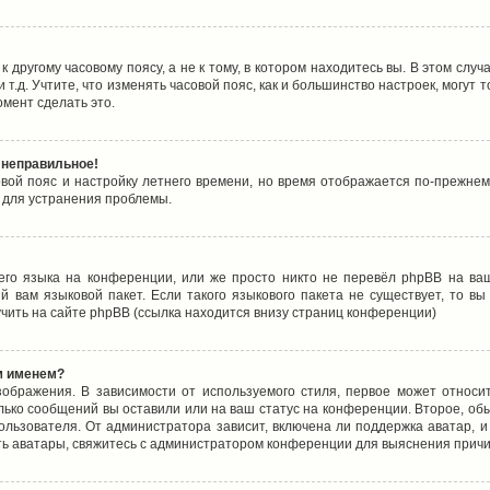
 другому часовому поясу, а не к тому, в котором находитесь вы. В этом случ
 и т.д. Учтите, что изменять часовой пояс, как и большинство настроек, могу
омент сделать это.
 неправильное!
овой пояс и настройку летнего времени, но время отображается по-прежнем
 для устранения проблемы.
его языка на конференции, или же просто никто не перевёл phpBB на ваш
 вам языковой пакет. Если такого языкового пакета не существует, то в
ить на сайте phpBB (ссылка находится внизу страниц конференции)
м именем?
ображения. В зависимости от используемого стиля, первое может относит
олько сообщений вы оставили или на ваш статус на конференции. Второе, об
льзователя. От администратора зависит, включена ли поддержка аватар, и 
ть аватары, свяжитесь с администратором конференции для выяснения причи