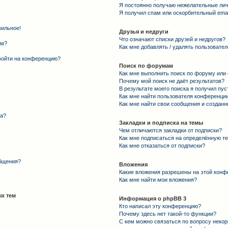
Я постоянно получаю нежелательные ли
Я получил спам или оскорбительный email
вильное!
Друзья и недруги
Что означают списки друзей и недругов?
ем?
Как мне добавлять / удалять пользовател
 войти на конференцию?
Поиск по форумам
Как мне выполнить поиск по форуму ил
Почему мой поиск не даёт результатов?
В результате моего поиска я получил пус
Как мне найти пользователя конференци
Как мне найти свои сообщения и создан
та?
Закладки и подписка на темы
Чем отличаются закладки от подписки?
Как мне подписаться на определённую т
Как мне отказаться от подписки?
общения?
Вложения
Какие вложения разрешены на этой конф
Как мне найти мои вложения?
х тем
Информация о phpBB 3
Кто написал эту конференцию?
Почему здесь нет такой-то функции?
С кем можно связаться по вопросу некор