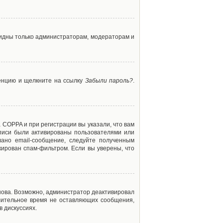
 видны только администраторам, модераторам и
ренцию и щелкните на ссылку
Забыли пароль?
.
 COPPA и при регистрации вы указали, что вам
аписи были активированы пользователями или
ано email-сообщение, следуйте полученным
кирован спам-фильтром. Если вы уверены, что
снова. Возможно, администратор деактивировал
лительное время не оставляющих сообщения,
 дискуссиях.