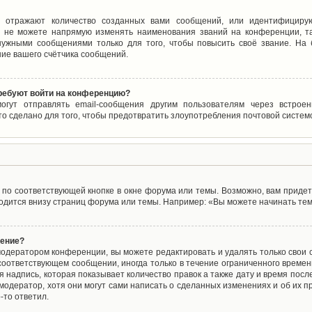
 отражают количество созданных вами сообщений, или идентифицирую
 не можете напрямую изменять наименования званий на конференции, та
ужными сообщениями только для того, чтобы повысить своё звание. На
ие вашего счётчика сообщений.
требуют войти на конференцию?
могут отправлять email-сообщения другим пользователям через встро
то сделано для того, чтобы предотвратить злоупотребления почтовой систе
по соответствующей кнопке в окне форума или темы. Возможно, вам придет
дится внизу страниц форума или темы. Например: «Вы можете начинать темы
щение?
одератором конференции, вы можете редактировать и удалять только свои
соответствующем сообщении, иногда только в течение ограниченного времени
 надпись, которая показывает количество правок а также дату и время после
одератор, хотя они могут сами написать о сделанных изменениях и об их пр
-то ответил.