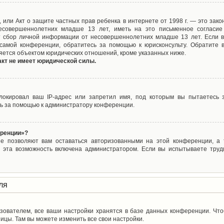
ct), или Акт о защите частных прав ребенка в интернете от 1998 г. — это з
совершеннолетних младше 13 лет, иметь на это письменное согласие
 сбор личной информации от несовершеннолетних младше 13 лет. Если вы
самой конференции, обратитесь за помощью к юрисконсульту. Обратите 
яется объектом юридических отношений, кроме указанных ниже.
акт не имеет юридической силы.
окировал ваш IP-адрес или запретил имя, под которым вы пытаетесь з
ь за помощью к администратору конференции.
еренции»?
ые позволяют вам оставаться авторизованными на этой конференции, а т
 эта возможность включена администратором. Если вы испытываете труд
ля
зователем, все ваши настройки хранятся в базе данных конференции. Чт
ицы. Там вы можете изменить все свои настройки.