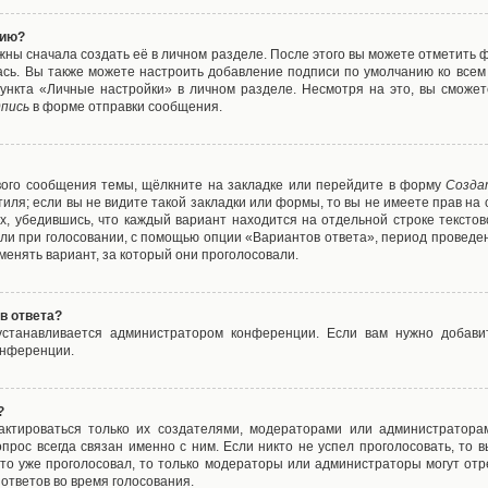
нию?
жны сначала создать её в личном разделе. После этого вы можете отметить 
ась. Вы также можете настроить добавление подписи по умолчанию ко все
ункта «Личные настройки» в личном разделе. Несмотря на это, вы сможет
пись
в форме отправки сообщения.
вого сообщения темы, щёлкните на закладке или перейдите в форму
Созда
тиля; если вы не видите такой закладки или формы, то вы не имеете прав на 
х, убедившись, что каждый вариант находится на отдельной строке текстов
ли при голосовании, с помощью опции «Вариантов ответа», период проведени
енять вариант, за который они проголосовали.
в ответа?
 устанавливается администратором конференции. Если вам нужно добави
онференции.
?
дактироваться только их создателями, модераторами или администратора
прос всегда связан именно с ним. Если никто не успел проголосовать, то 
о-то уже проголосовал, то только модераторы или администраторы могут отр
 ответов во время голосования.