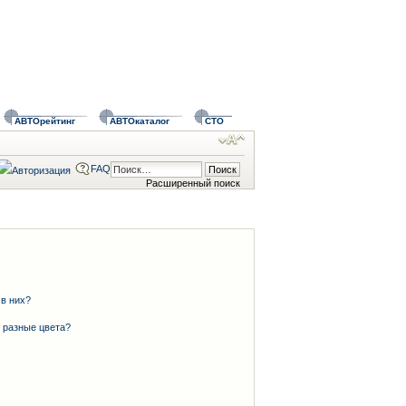
АВТОрейтинг
АВТОкаталог
СТО
FAQ
Расширенный поиск
 в них?
 разные цвета?