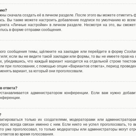
нию?
жны сначала создать её в личном разделе. После этого вы можете отметить 
ась. Вы также можете настроить добавление подписи по умолчанию ко все
ункта «Личные настройки» в личном разделе. Несмотря на это, вы сможет
пись
в форме отправки сообщения.
вого сообщения темы, щёлкните на закладке или перейдите в форму
Созда
тиля; если вы не видите такой закладки или формы, то вы не имеете прав на 
х, убедившись, что каждый вариант находится на отдельной строке текстов
ли при голосовании, с помощью опции «Вариантов ответа», период проведени
енять вариант, за который они проголосовали.
в ответа?
 устанавливается администратором конференции. Если вам нужно добави
онференции.
?
дактироваться только их создателями, модераторами или администратора
прос всегда связан именно с ним. Если никто не успел проголосовать, то 
о-то уже проголосовал, то только модераторы или администраторы могут отр
 ответов во время голосования.