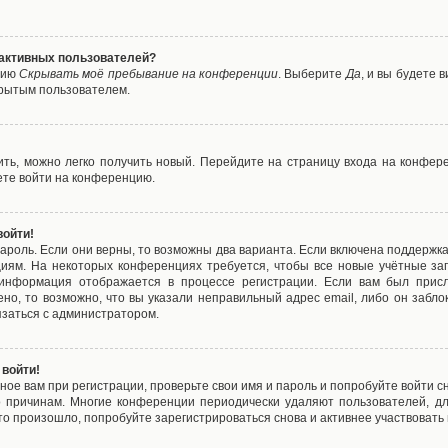
е активных пользователей?
цию
Скрывать моё пребывание на конференции
. Выберите
Да
, и вы будете
крытым пользователем.
вить, можно легко получить новый. Перейдите на страницу входа на конфе
ете войти на конференцию.
войти!
ароль. Если они верны, то возможны два варианта. Если включена поддержка
циям. На некоторых конференциях требуется, чтобы все новые учётные з
 информация отображается в процессе регистрации. Если вам был присл
ено, то возможно, что вы указали неправильный адрес email, либо он забло
язаться с администратором.
 войти!
ое вам при регистрации, проверьте свои имя и пароль и попробуйте войти 
то причинам. Многие конференции периодически удаляют пользователей, д
о произошло, попробуйте зарегистрироваться снова и активнее участвовать в