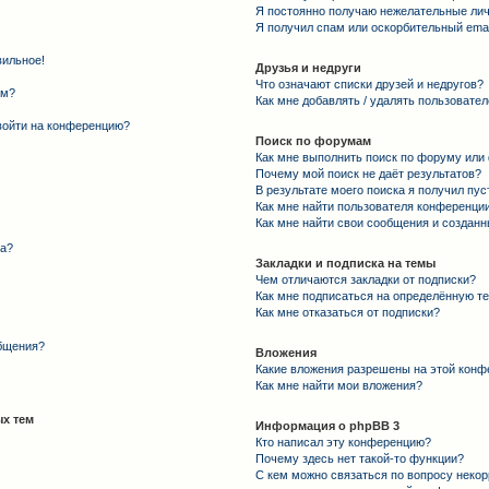
Я постоянно получаю нежелательные ли
Я получил спам или оскорбительный email
вильное!
Друзья и недруги
Что означают списки друзей и недругов?
ем?
Как мне добавлять / удалять пользовател
 войти на конференцию?
Поиск по форумам
Как мне выполнить поиск по форуму ил
Почему мой поиск не даёт результатов?
В результате моего поиска я получил пус
Как мне найти пользователя конференци
Как мне найти свои сообщения и создан
та?
Закладки и подписка на темы
Чем отличаются закладки от подписки?
Как мне подписаться на определённую т
Как мне отказаться от подписки?
общения?
Вложения
Какие вложения разрешены на этой конф
Как мне найти мои вложения?
х тем
Информация о phpBB 3
Кто написал эту конференцию?
Почему здесь нет такой-то функции?
С кем можно связаться по вопросу некор