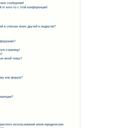
чные сообщения!
 от кого-то с этой конференции!
ей в списках моих друзей и недругов?
и форумам?
тую страницу!
и?
ные мной темы?
ему или форум?
еренции?
ректного использования и/или юридических