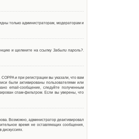
 видны только администраторам, модераторам и
ренцию и щелкните на ссылку
Забыли пароль?
.
 COPPA и при регистрации вы указали, что вам
аписи были активированы пользователями или
ано email-сообщение, следуйте полученным
кирован спам-фильтром. Если вы уверены, что
снова. Возможно, администратор деактивировал
лительное время не оставляющих сообщения,
 дискуссиях.