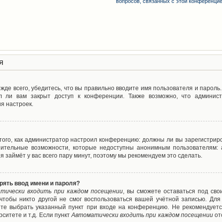
вопросов, связанных с этой конференци
я
де всего, убедитесь, что вы правильно вводите имя пользователя и пароль
л ли вам закрыт доступ к конференции. Также возможно, что админис
я настроек.
т того, как администратор настроил конференцию: должны ли вы зарегистрир
нительные возможности, которые недоступны анонимным пользователям: а
ия займёт у вас всего пару минут, поэтому мы рекомендуем это сделать.
рять ввод имени и пароля?
тически входить при каждом посещении
, вы сможете оставаться под св
 чтобы никто другой не смог воспользоваться вашей учётной записью. Для
ете выбрать указанный пункт при входе на конференцию. Не рекомендуетс
ситете и т.д. Если пункт
Автоматически входить при каждом посещении
от