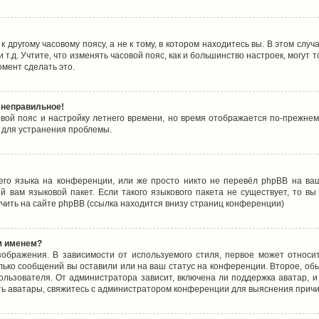
 другому часовому поясу, а не к тому, в котором находитесь вы. В этом случ
 и т.д. Учтите, что изменять часовой пояс, как и большинство настроек, могу
омент сделать это.
 неправильное!
овой пояс и настройку летнего времени, но время отображается по-прежнем
 для устранения проблемы.
его языка на конференции, или же просто никто не перевёл phpBB на ваш
 вам языковой пакет. Если такого языкового пакета не существует, то в
ить на сайте phpBB (ссылка находится внизу страниц конференции)
м именем?
ображения. В зависимости от используемого стиля, первое может относит
олько сообщений вы оставили или на ваш статус на конференции. Второе, об
льзователя. От администратора зависит, включена ли поддержка аватар, и 
ть аватары, свяжитесь с администратором конференции для выяснения причи