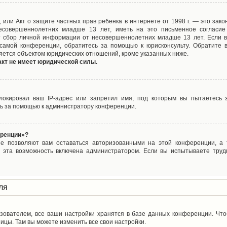
ct), или Акт о защите частных прав ребенка в интернете от 1998 г. — это з
совершеннолетних младше 13 лет, иметь на это письменное согласие
 сбор личной информации от несовершеннолетних младше 13 лет. Если вы
самой конференции, обратитесь за помощью к юрисконсульту. Обратите 
яется объектом юридических отношений, кроме указанных ниже.
акт не имеет юридической силы.
окировал ваш IP-адрес или запретил имя, под которым вы пытаетесь з
ь за помощью к администратору конференции.
еренции»?
ые позволяют вам оставаться авторизованными на этой конференции, а т
 эта возможность включена администратором. Если вы испытываете труд
ля
зователем, все ваши настройки хранятся в базе данных конференции. Чт
ицы. Там вы можете изменить все свои настройки.