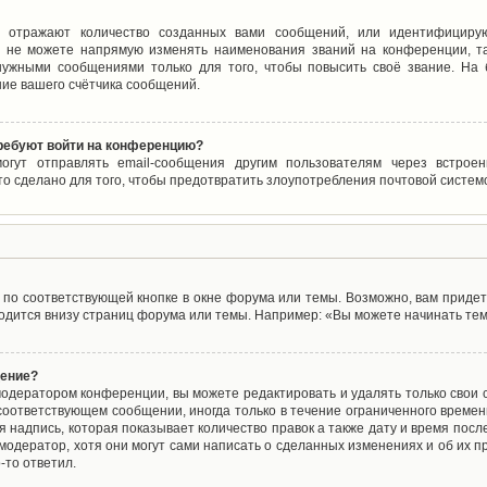
 отражают количество созданных вами сообщений, или идентифицирую
 не можете напрямую изменять наименования званий на конференции, та
ужными сообщениями только для того, чтобы повысить своё звание. На
ие вашего счётчика сообщений.
требуют войти на конференцию?
могут отправлять email-сообщения другим пользователям через встро
то сделано для того, чтобы предотвратить злоупотребления почтовой систе
по соответствующей кнопке в окне форума или темы. Возможно, вам придет
дится внизу страниц форума или темы. Например: «Вы можете начинать темы
щение?
одератором конференции, вы можете редактировать и удалять только свои
соответствующем сообщении, иногда только в течение ограниченного времени
 надпись, которая показывает количество правок а также дату и время после
одератор, хотя они могут сами написать о сделанных изменениях и об их пр
-то ответил.