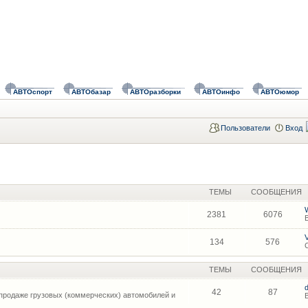
АВТОспорт
АВТОбазар
АВТОразборки
АВТОинфо
АВТОюмор
Пользователи
Вход
ТЕМЫ
СООБЩЕНИЯ
2381
6076
134
576
ТЕМЫ
СООБЩЕНИЯ
42
87
продаже грузовых (коммерческих) автомобилей и