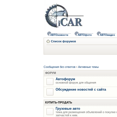
АВТОновости
АВТОфото
АВТОвидео
Список форумов
Сообщения без ответов
•
Активные темы
ФОРУМ
Автофорум
основной форум для общения
Обсуждение новостей с сайта
КУПИТЬ-ПРОДАТЬ
Грузовые авто
тема для размещения объявлений о покупке-
запчастей к ним.