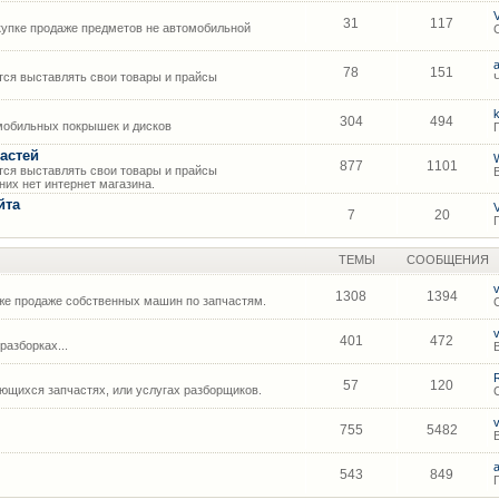
31
117
упке продаже предметов не автомобильной
78
151
ся выставлять свои товары и прайсы
304
494
мобильных покрышек и дисков
астей
877
1101
ся выставлять свои товары и прайсы
их нет интернет магазина.
йта
7
20
ТЕМЫ
СООБЩЕНИЯ
1308
1394
же продаже собственных машин по запчастям.
401
472
азборках...
57
120
щихся запчастях, или услугах разборщиков.
755
5482
543
849