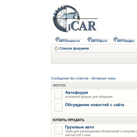
АВТОновости
АВТОфото
АВТОвидео
Список форумов
Сообщения без ответов
•
Активные темы
ФОРУМ
Автофорум
основной форум для общения
Обсуждение новостей с сайта
КУПИТЬ-ПРОДАТЬ
Грузовые авто
тема для размещения объявлений о покупке-
запчастей к ним.