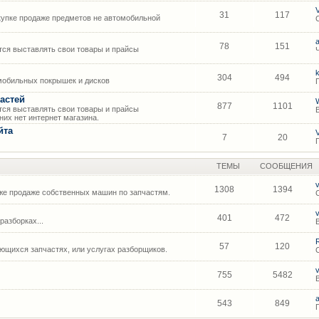
31
117
упке продаже предметов не автомобильной
78
151
ся выставлять свои товары и прайсы
304
494
мобильных покрышек и дисков
астей
877
1101
ся выставлять свои товары и прайсы
их нет интернет магазина.
йта
7
20
ТЕМЫ
СООБЩЕНИЯ
1308
1394
же продаже собственных машин по запчастям.
401
472
азборках...
57
120
щихся запчастях, или услугах разборщиков.
755
5482
543
849