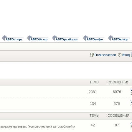
АВТОспорт
АВТОбазар
АВТОразборки
АВТОинфо
АВТОюмор
Пользователи
Вход
ТЕМЫ
СООБЩЕНИЯ
2381
6076
134
576
ТЕМЫ
СООБЩЕНИЯ
42
87
продаже грузовых (коммерческих) автомобилей и