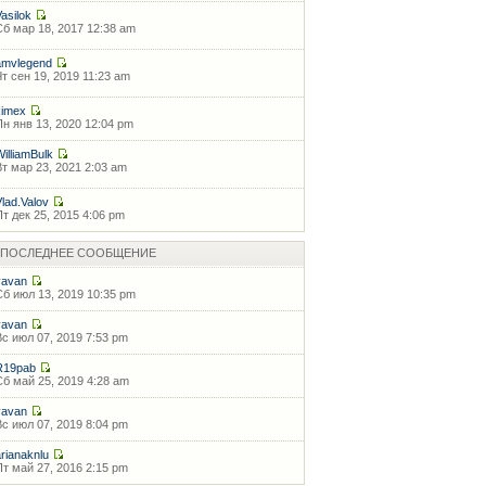
Vasilok
Сб мар 18, 2017 12:38 am
amvlegend
Чт сен 19, 2019 11:23 am
kimex
Пн янв 13, 2020 12:04 pm
WilliamBulk
Вт мар 23, 2021 2:03 am
Vlad.Valov
Пт дек 25, 2015 4:06 pm
ПОСЛЕДНЕЕ СООБЩЕНИЕ
vavan
Сб июл 13, 2019 10:35 pm
vavan
Вс июл 07, 2019 7:53 pm
R19pab
Сб май 25, 2019 4:28 am
vavan
Вс июл 07, 2019 8:04 pm
arianaknlu
Пт май 27, 2016 2:15 pm