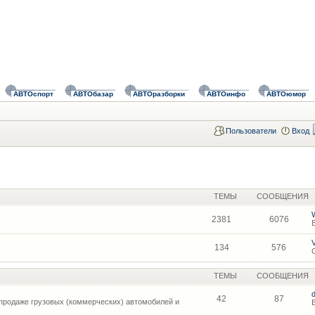
АВТОспорт
АВТОбазар
АВТОразборки
АВТОинфо
АВТОюмор
Пользователи
Вход
ТЕМЫ
СООБЩЕНИЯ
2381
6076
134
576
ТЕМЫ
СООБЩЕНИЯ
42
87
продаже грузовых (коммерческих) автомобилей и