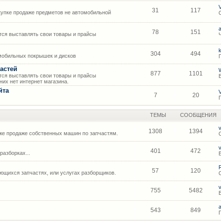
31
117
упке продаже предметов не автомобильной
78
151
ся выставлять свои товары и прайсы
304
494
мобильных покрышек и дисков
астей
877
1101
ся выставлять свои товары и прайсы
их нет интернет магазина.
йта
7
20
ТЕМЫ
СООБЩЕНИЯ
1308
1394
же продаже собственных машин по запчастям.
401
472
азборках...
57
120
щихся запчастях, или услугах разборщиков.
755
5482
543
849