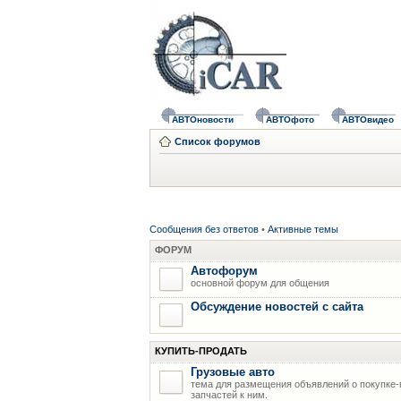
АВТОновости
АВТОфото
АВТОвидео
Список форумов
Сообщения без ответов
•
Активные темы
ФОРУМ
Автофорум
основной форум для общения
Обсуждение новостей с сайта
КУПИТЬ-ПРОДАТЬ
Грузовые авто
тема для размещения объявлений о покупке-
запчастей к ним.