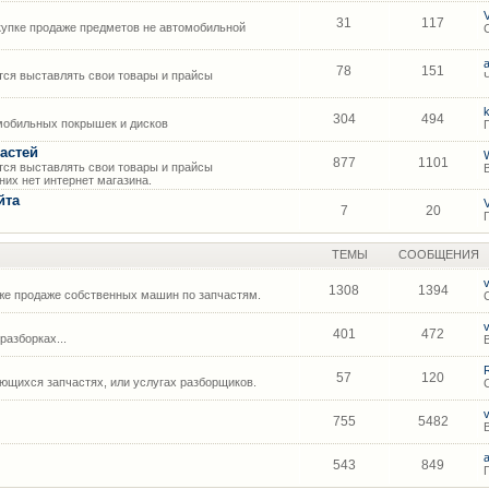
31
117
упке продаже предметов не автомобильной
78
151
ся выставлять свои товары и прайсы
304
494
мобильных покрышек и дисков
астей
877
1101
ся выставлять свои товары и прайсы
их нет интернет магазина.
йта
7
20
ТЕМЫ
СООБЩЕНИЯ
1308
1394
же продаже собственных машин по запчастям.
401
472
азборках...
57
120
щихся запчастях, или услугах разборщиков.
755
5482
543
849