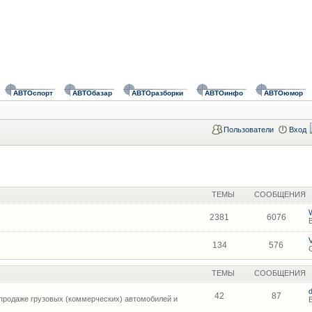
АВТОспорт
АВТОбазар
АВТОразборки
АВТОинфо
АВТОюмор
Пользователи
Вход
ТЕМЫ
СООБЩЕНИЯ
2381
6076
134
576
ТЕМЫ
СООБЩЕНИЯ
42
87
продаже грузовых (коммерческих) автомобилей и