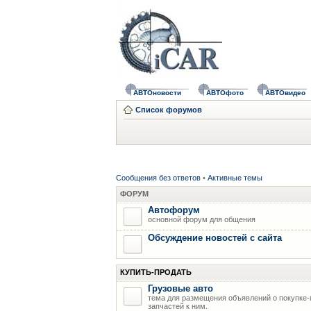
АВТОновости
АВТОфото
АВТОвидео
Список форумов
Сообщения без ответов
•
Активные темы
ФОРУМ
Автофорум
основной форум для общения
Обсуждение новостей с сайта
КУПИТЬ-ПРОДАТЬ
Грузовые авто
тема для размещения объявлений о покупке-
запчастей к ним.