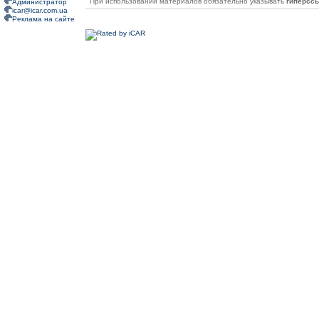
При использовании материалов обязательно указывать
гиперсс
Администратор
icar@icar.com.ua
Реклама на сайте