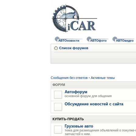
АВТОновости
АВТОфото
АВТОвидео
Список форумов
Сообщения без ответов
•
Активные темы
ФОРУМ
Автофорум
основной форум для общения
Обсуждение новостей с сайта
КУПИТЬ-ПРОДАТЬ
Грузовые авто
тема для размещения объявлений о покупке-
запчастей к ним.