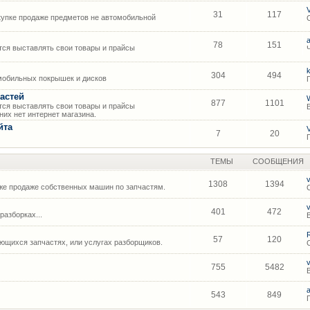
31
117
упке продаже предметов не автомобильной
78
151
ся выставлять свои товары и прайсы
304
494
мобильных покрышек и дисков
астей
877
1101
ся выставлять свои товары и прайсы
их нет интернет магазина.
йта
7
20
ТЕМЫ
СООБЩЕНИЯ
1308
1394
же продаже собственных машин по запчастям.
401
472
азборках...
57
120
щихся запчастях, или услугах разборщиков.
755
5482
543
849