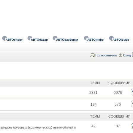
АВТОспорт
АВТОбазар
АВТОразборки
АВТОинфо
АВТОюмор
Пользователи
Вход
ТЕМЫ
СООБЩЕНИЯ
2381
6076
134
576
ТЕМЫ
СООБЩЕНИЯ
42
87
продаже грузовых (коммерческих) автомобилей и