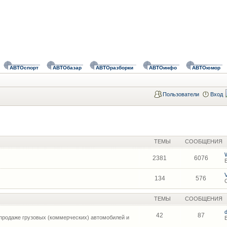
АВТОспорт
АВТОбазар
АВТОразборки
АВТОинфо
АВТОюмор
Пользователи
Вход
ТЕМЫ
СООБЩЕНИЯ
2381
6076
134
576
ТЕМЫ
СООБЩЕНИЯ
42
87
продаже грузовых (коммерческих) автомобилей и