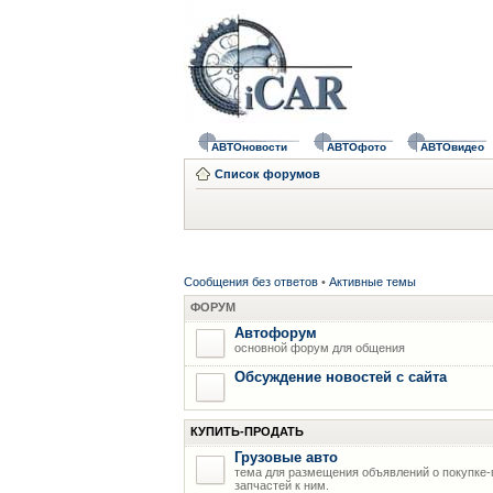
АВТОновости
АВТОфото
АВТОвидео
Список форумов
Сообщения без ответов
•
Активные темы
ФОРУМ
Автофорум
основной форум для общения
Обсуждение новостей с сайта
КУПИТЬ-ПРОДАТЬ
Грузовые авто
тема для размещения объявлений о покупке-
запчастей к ним.