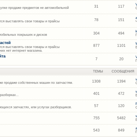
31
117
упке продаже предметов не автомобильной
78
151
ся выставлять свои товары и прайсы
304
494
мобильных покрышек и дисков
астей
877
1101
ся выставлять свои товары и прайсы
их нет интернет магазина.
йта
7
20
ТЕМЫ
СООБЩЕНИЯ
1308
1394
же продаже собственных машин по запчастям.
401
472
азборках...
57
120
щихся запчастях, или услугах разборщиков.
755
5482
543
849