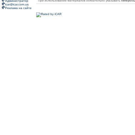
При использовании материалов обязательно указывать
гиперсс
Администратор
icar@icar.com.ua
Реклама на сайте