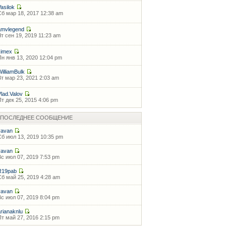
Vasilok
Сб мар 18, 2017 12:38 am
amvlegend
Чт сен 19, 2019 11:23 am
kimex
Пн янв 13, 2020 12:04 pm
WilliamBulk
Вт мар 23, 2021 2:03 am
Vlad.Valov
Пт дек 25, 2015 4:06 pm
ПОСЛЕДНЕЕ СООБЩЕНИЕ
vavan
Сб июл 13, 2019 10:35 pm
vavan
Вс июл 07, 2019 7:53 pm
R19pab
Сб май 25, 2019 4:28 am
vavan
Вс июл 07, 2019 8:04 pm
arianaknlu
Пт май 27, 2016 2:15 pm