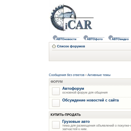
АВТОновости
АВТОфото
АВТОвидео
Список форумов
Сообщения без ответов
•
Активные темы
ФОРУМ
Автофорум
основной форум для общения
Обсуждение новостей с сайта
КУПИТЬ-ПРОДАТЬ
Грузовые авто
тема для размещения объявлений о покупке-
запчастей к ним.