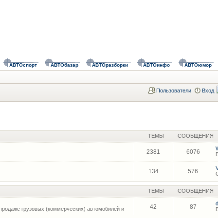
АВТОспорт
АВТОбазар
АВТОразборки
АВТОинфо
АВТОюмор
Пользователи
Вход
ТЕМЫ
СООБЩЕНИЯ
2381
6076
134
576
ТЕМЫ
СООБЩЕНИЯ
42
87
продаже грузовых (коммерческих) автомобилей и