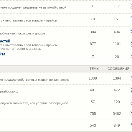
31
117
упке продаже предметов не автомобильной
78
151
ся выставлять свои товары и прайсы
304
494
мобильных покрышек и дисков
астей
877
1101
ся выставлять свои товары и прайсы
их нет интернет магазина.
йта
7
20
ТЕМЫ
СООБЩЕНИЯ
1308
1394
же продаже собственных машин по запчастям.
401
472
азборках...
57
120
щихся запчастях, или услугах разборщиков.
755
5482
543
849