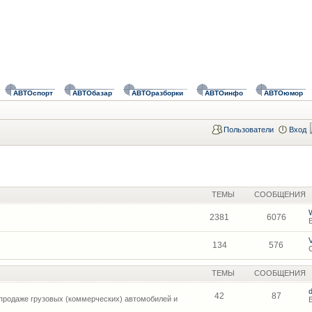
АВТОспорт
АВТОбазар
АВТОразборки
АВТОинфо
АВТОюмор
Пользователи
Вход
ТЕМЫ
СООБЩЕНИЯ
2381
6076
134
576
ТЕМЫ
СООБЩЕНИЯ
42
87
продаже грузовых (коммерческих) автомобилей и