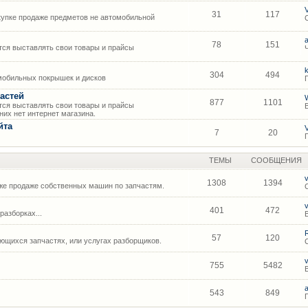
31
117
упке продаже предметов не автомобильной
78
151
ся выставлять свои товары и прайсы
304
494
мобильных покрышек и дисков
астей
877
1101
ся выставлять свои товары и прайсы
их нет интернет магазина.
йта
7
20
ТЕМЫ
СООБЩЕНИЯ
1308
1394
же продаже собственных машин по запчастям.
401
472
азборках...
57
120
щихся запчастях, или услугах разборщиков.
755
5482
543
849