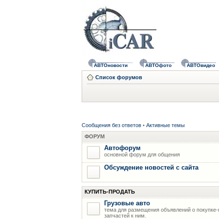
АВТОновости
АВТОфото
АВТОвидео
Список форумов
Сообщения без ответов
•
Активные темы
ФОРУМ
Автофорум
основной форум для общения
Обсуждение новостей с сайта
КУПИТЬ-ПРОДАТЬ
Грузовые авто
тема для размещения объявлений о покупке-
запчастей к ним.