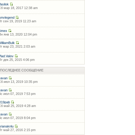
Vasilok
Сб мар 18, 2017 12:38 am
amvlegend
Чт сен 19, 2019 11:23 am
kimex
Пн янв 13, 2020 12:04 pm
WilliamBulk
Вт мар 23, 2021 2:03 am
Vlad.Valov
Пт дек 25, 2015 4:06 pm
ПОСЛЕДНЕЕ СООБЩЕНИЕ
vavan
Сб июл 13, 2019 10:35 pm
vavan
Вс июл 07, 2019 7:53 pm
R19pab
Сб май 25, 2019 4:28 am
vavan
Вс июл 07, 2019 8:04 pm
arianaknlu
Пт май 27, 2016 2:15 pm