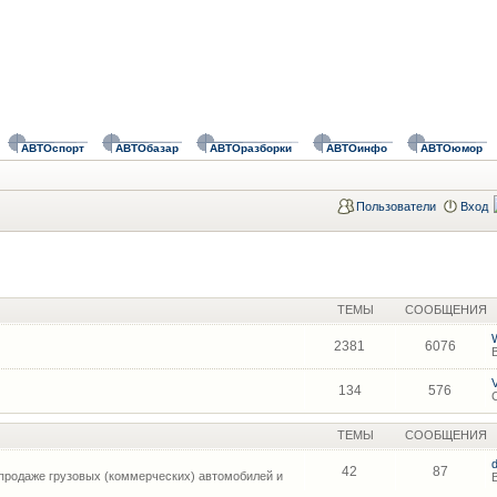
АВТОспорт
АВТОбазар
АВТОразборки
АВТОинфо
АВТОюмор
Пользователи
Вход
ТЕМЫ
СООБЩЕНИЯ
2381
6076
134
576
ТЕМЫ
СООБЩЕНИЯ
42
87
продаже грузовых (коммерческих) автомобилей и