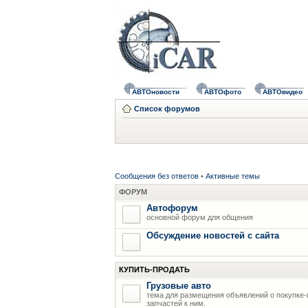
АВТОновости
АВТОфото
АВТОвидео
Список форумов
Сообщения без ответов
•
Активные темы
ФОРУМ
Автофорум
основной форум для общения
Обсуждение новостей с сайта
КУПИТЬ-ПРОДАТЬ
Грузовые авто
тема для размещения объявлений о покупке-
запчастей к ним.