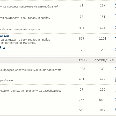
31
117
упке продаже предметов не автомобильной
78
151
ся выставлять свои товары и прайсы
304
494
мобильных покрышек и дисков
астей
877
1101
ся выставлять свои товары и прайсы
их нет интернет магазина.
йта
7
20
ТЕМЫ
СООБЩЕНИЯ
1308
1394
же продаже собственных машин по запчастям.
401
472
азборках...
57
120
щихся запчастях, или услугах разборщиков.
755
5482
543
849