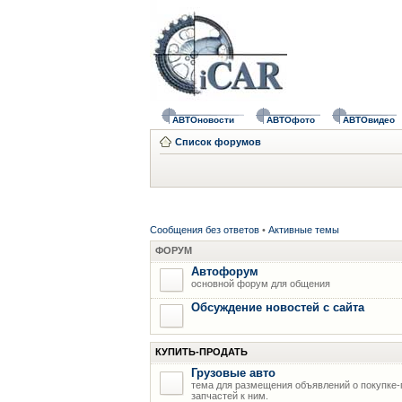
АВТОновости
АВТОфото
АВТОвидео
Список форумов
Сообщения без ответов
•
Активные темы
ФОРУМ
Автофорум
основной форум для общения
Обсуждение новостей с сайта
КУПИТЬ-ПРОДАТЬ
Грузовые авто
тема для размещения объявлений о покупке-
запчастей к ним.