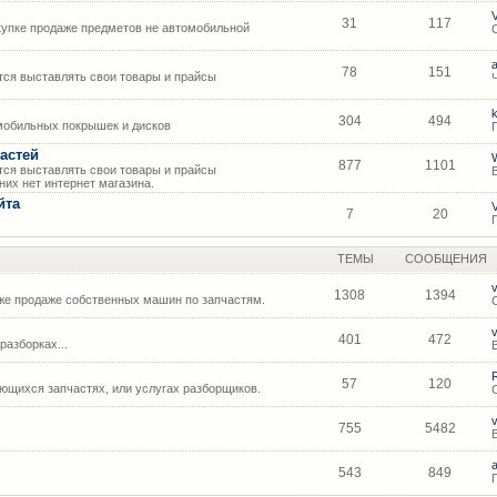
31
117
упке продаже предметов не автомобильной
78
151
ся выставлять свои товары и прайсы
304
494
мобильных покрышек и дисков
астей
877
1101
ся выставлять свои товары и прайсы
их нет интернет магазина.
йта
7
20
ТЕМЫ
СООБЩЕНИЯ
1308
1394
же продаже собственных машин по запчастям.
401
472
азборках...
57
120
щихся запчастях, или услугах разборщиков.
755
5482
543
849