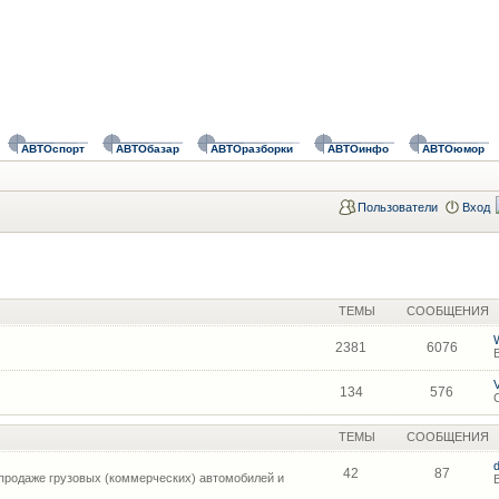
АВТОспорт
АВТОбазар
АВТОразборки
АВТОинфо
АВТОюмор
Пользователи
Вход
ТЕМЫ
СООБЩЕНИЯ
2381
6076
134
576
ТЕМЫ
СООБЩЕНИЯ
42
87
продаже грузовых (коммерческих) автомобилей и