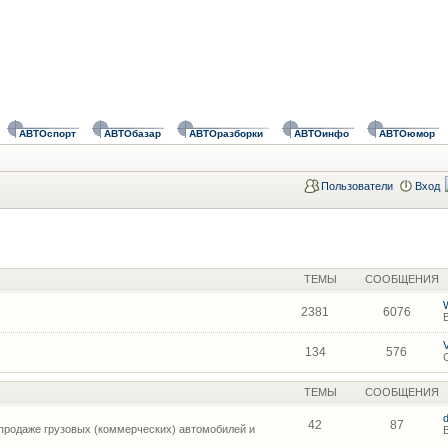
АВТОспорт
АВТОбазар
АВТОразборки
АВТОинфо
АВТОюмор
Пользователи
Вход
ТЕМЫ
СООБЩЕНИЯ
2381
6076
134
576
ТЕМЫ
СООБЩЕНИЯ
42
87
продаже грузовых (коммерческих) автомобилей и