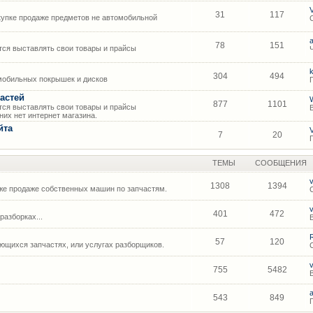
31
117
упке продаже предметов не автомобильной
78
151
ся выставлять свои товары и прайсы
304
494
мобильных покрышек и дисков
астей
877
1101
ся выставлять свои товары и прайсы
их нет интернет магазина.
йта
7
20
ТЕМЫ
СООБЩЕНИЯ
1308
1394
же продаже собственных машин по запчастям.
401
472
азборках...
57
120
щихся запчастях, или услугах разборщиков.
755
5482
543
849