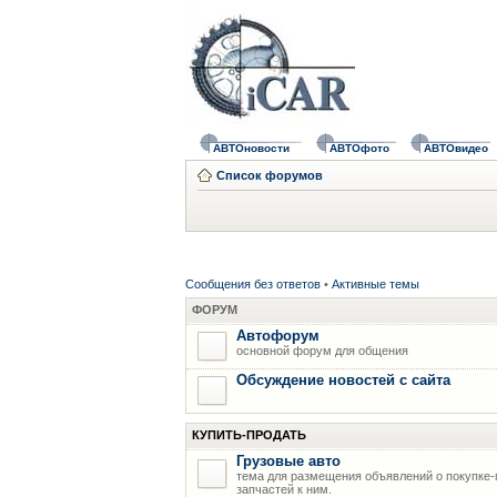
АВТОновости
АВТОфото
АВТОвидео
Список форумов
Сообщения без ответов
•
Активные темы
ФОРУМ
Автофорум
основной форум для общения
Обсуждение новостей с сайта
КУПИТЬ-ПРОДАТЬ
Грузовые авто
тема для размещения объявлений о покупке-
запчастей к ним.