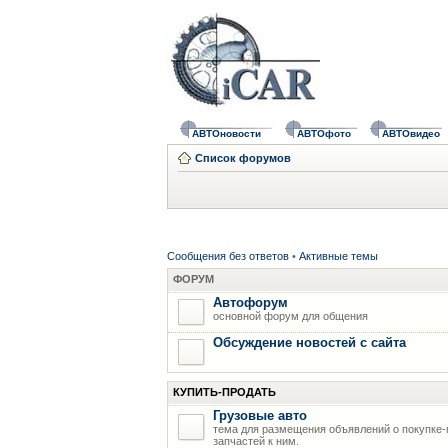
АВТОновости
АВТОфото
АВТОвидео
Список форумов
Сообщения без ответов
•
Активные темы
ФОРУМ
Автофорум
основной форум для общения
Обсуждение новостей с сайта
КУПИТЬ-ПРОДАТЬ
Грузовые авто
тема для размещения объявлений о покупке-
запчастей к ним.