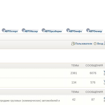
АВТОспорт
АВТОбазар
АВТОразборки
АВТОинфо
АВТОюмор
Пользователи
Вход
ТЕМЫ
СООБЩЕНИЯ
2381
6076
134
576
ТЕМЫ
СООБЩЕНИЯ
42
87
продаже грузовых (коммерческих) автомобилей и