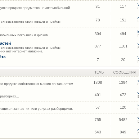
31
117
упке продаже предметов не автомобильной
78
151
ся выставлять свои товары и прайсы
304
494
мобильных покрышек и дисков
астей
877
1101
ся выставлять свои товары и прайсы
их нет интернет магазина.
йта
7
20
ТЕМЫ
СООБЩЕНИЯ
1308
1394
же продаже собственных машин по запчастям.
401
472
азборках...
57
120
щихся запчастях, или услугах разборщиков.
755
5482
543
849