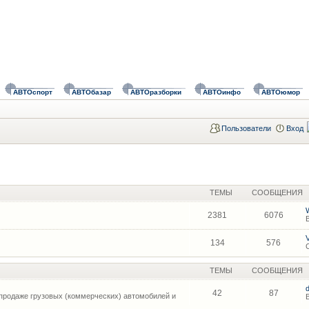
АВТОспорт
АВТОбазар
АВТОразборки
АВТОинфо
АВТОюмор
Пользователи
Вход
ТЕМЫ
СООБЩЕНИЯ
2381
6076
134
576
ТЕМЫ
СООБЩЕНИЯ
42
87
продаже грузовых (коммерческих) автомобилей и