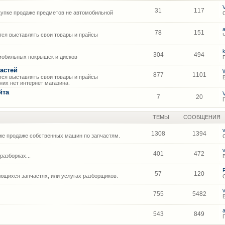
31
117
упке продаже предметов не автомобильной
78
151
ся выставлять свои товары и прайсы
304
494
мобильных покрышек и дисков
астей
877
1101
ся выставлять свои товары и прайсы
их нет интернет магазина.
йта
7
20
ТЕМЫ
СООБЩЕНИЯ
1308
1394
же продаже собственных машин по запчастям.
401
472
азборках...
57
120
щихся запчастях, или услугах разборщиков.
755
5482
543
849