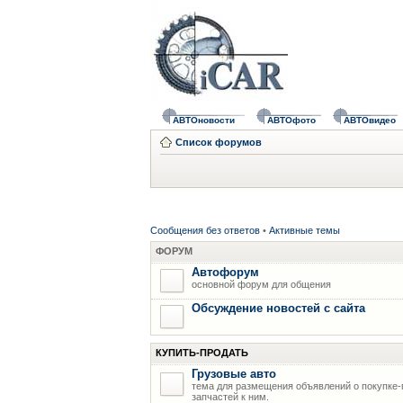
АВТОновости
АВТОфото
АВТОвидео
Список форумов
Сообщения без ответов
•
Активные темы
ФОРУМ
Автофорум
основной форум для общения
Обсуждение новостей с сайта
КУПИТЬ-ПРОДАТЬ
Грузовые авто
тема для размещения объявлений о покупке-
запчастей к ним.