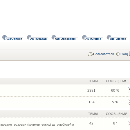
АВТОспорт
АВТОбазар
АВТОразборки
АВТОинфо
АВТОюмор
Пользователи
Вход
ТЕМЫ
СООБЩЕНИЯ
2381
6076
134
576
ТЕМЫ
СООБЩЕНИЯ
42
87
продаже грузовых (коммерческих) автомобилей и