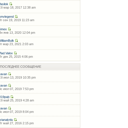
Vasilok
Сб мар 18, 2017 12:38 am
amvlegend
Чт сен 19, 2019 11:23 am
kimex
Пн янв 13, 2020 12:04 pm
WilliamBulk
Вт мар 23, 2021 2:03 am
Vlad.Valov
Пт дек 25, 2015 4:06 pm
ПОСЛЕДНЕЕ СООБЩЕНИЕ
vavan
Сб июл 13, 2019 10:35 pm
vavan
Вс июл 07, 2019 7:53 pm
R19pab
Сб май 25, 2019 4:28 am
vavan
Вс июл 07, 2019 8:04 pm
arianaknlu
Пт май 27, 2016 2:15 pm