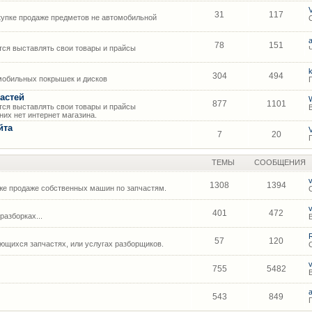
31
117
упке продаже предметов не автомобильной
78
151
ся выставлять свои товары и прайсы
304
494
мобильных покрышек и дисков
астей
877
1101
ся выставлять свои товары и прайсы
их нет интернет магазина.
йта
7
20
ТЕМЫ
СООБЩЕНИЯ
1308
1394
же продаже собственных машин по запчастям.
401
472
азборках...
57
120
щихся запчастях, или услугах разборщиков.
755
5482
543
849