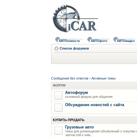
АВТОновости
АВТОфото
АВТОвидео
Список форумов
Сообщения без ответов
•
Активные темы
ФОРУМ
Автофорум
основной форум для общения
Обсуждение новостей с сайта
КУПИТЬ-ПРОДАТЬ
Грузовые авто
тема для размещения объявлений о покупке-
запчастей к ним.