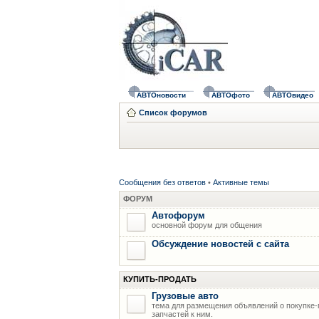
АВТОновости
АВТОфото
АВТОвидео
Список форумов
Сообщения без ответов
•
Активные темы
ФОРУМ
Автофорум
основной форум для общения
Обсуждение новостей с сайта
КУПИТЬ-ПРОДАТЬ
Грузовые авто
тема для размещения объявлений о покупке-
запчастей к ним.