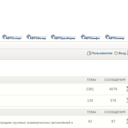
АВТОспорт
АВТОбазар
АВТОразборки
АВТОинфо
АВТОюмор
Пользователи
Вход
ТЕМЫ
СООБЩЕНИЯ
2381
6076
134
576
ТЕМЫ
СООБЩЕНИЯ
42
87
продаже грузовых (коммерческих) автомобилей и