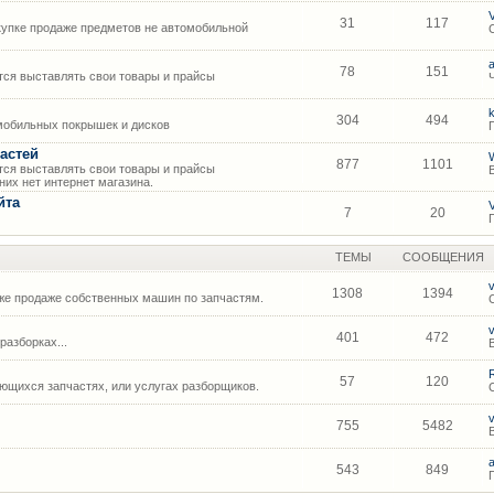
31
117
упке продаже предметов не автомобильной
78
151
ся выставлять свои товары и прайсы
304
494
мобильных покрышек и дисков
астей
877
1101
ся выставлять свои товары и прайсы
их нет интернет магазина.
йта
7
20
ТЕМЫ
СООБЩЕНИЯ
1308
1394
же продаже собственных машин по запчастям.
401
472
азборках...
57
120
щихся запчастях, или услугах разборщиков.
755
5482
543
849