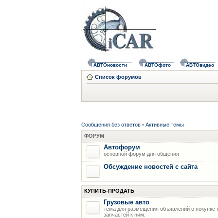
АВТОновости
АВТОфото
АВТОвидео
Список форумов
Сообщения без ответов
•
Активные темы
ФОРУМ
Автофорум
основной форум для общения
Обсуждение новостей с сайта
КУПИТЬ-ПРОДАТЬ
Грузовые авто
тема для размещения объявлений о покупке-
запчастей к ним.