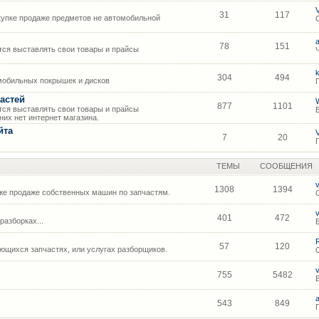
31
117
упке продаже предметов не автомобильной
78
151
ся выставлять свои товары и прайсы
304
494
мобильных покрышек и дисков
астей
877
1101
ся выставлять свои товары и прайсы
их нет интернет магазина.
йта
7
20
ТЕМЫ
СООБЩЕНИЯ
1308
1394
же продаже собственных машин по запчастям.
401
472
азборках...
57
120
щихся запчастях, или услугах разборщиков.
755
5482
543
849