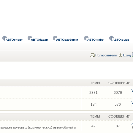
АВТОспорт
АВТОбазар
АВТОразборки
АВТОинфо
АВТОюмор
Пользователи
Вход
ТЕМЫ
СООБЩЕНИЯ
2381
6076
134
576
ТЕМЫ
СООБЩЕНИЯ
42
87
продаже грузовых (коммерческих) автомобилей и