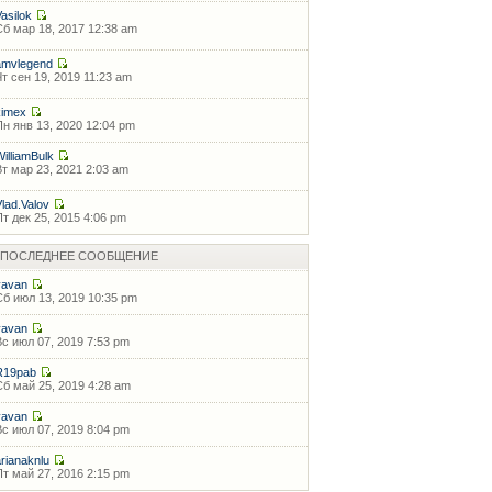
Vasilok
Сб мар 18, 2017 12:38 am
amvlegend
Чт сен 19, 2019 11:23 am
kimex
Пн янв 13, 2020 12:04 pm
WilliamBulk
Вт мар 23, 2021 2:03 am
Vlad.Valov
Пт дек 25, 2015 4:06 pm
ПОСЛЕДНЕЕ СООБЩЕНИЕ
vavan
Сб июл 13, 2019 10:35 pm
vavan
Вс июл 07, 2019 7:53 pm
R19pab
Сб май 25, 2019 4:28 am
vavan
Вс июл 07, 2019 8:04 pm
arianaknlu
Пт май 27, 2016 2:15 pm