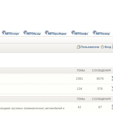
АВТОспорт
АВТОбазар
АВТОразборки
АВТОинфо
АВТОюмор
Пользователи
Вход
ТЕМЫ
СООБЩЕНИЯ
2381
6076
134
576
ТЕМЫ
СООБЩЕНИЯ
42
87
продаже грузовых (коммерческих) автомобилей и