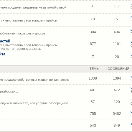
31
117
упке продаже предметов не автомобильной
78
151
ся выставлять свои товары и прайсы
304
494
мобильных покрышек и дисков
астей
877
1101
ся выставлять свои товары и прайсы
их нет интернет магазина.
йта
7
20
ТЕМЫ
СООБЩЕНИЯ
1308
1394
же продаже собственных машин по запчастям.
401
472
азборках...
57
120
щихся запчастях, или услугах разборщиков.
755
5482
543
849