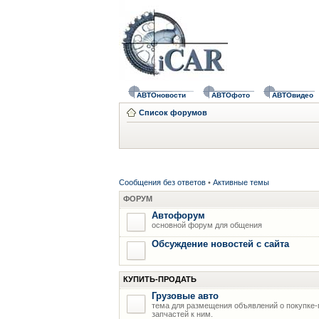
АВТОновости
АВТОфото
АВТОвидео
Список форумов
Сообщения без ответов
•
Активные темы
ФОРУМ
Автофорум
основной форум для общения
Обсуждение новостей с сайта
КУПИТЬ-ПРОДАТЬ
Грузовые авто
тема для размещения объявлений о покупке-
запчастей к ним.