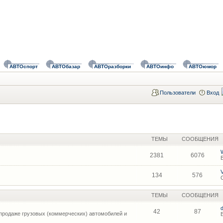
АВТОспорт
АВТОбазар
АВТОразборки
АВТОинфо
АВТОюмор
Пользователи
Вход
ТЕМЫ
СООБЩЕНИЯ
2381
6076
134
576
ТЕМЫ
СООБЩЕНИЯ
42
87
продаже грузовых (коммерческих) автомобилей и