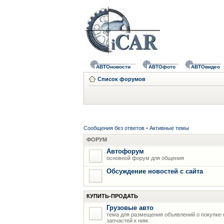
АВТОновости
АВТОфото
АВТОвидео
Список форумов
Сообщения без ответов
•
Активные темы
ФОРУМ
Автофорум
основной форум для общения
Обсуждение новостей с сайта
КУПИТЬ-ПРОДАТЬ
Грузовые авто
тема для размещения объявлений о покупке-
запчастей к ним.