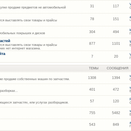
31
117
упке продаже предметов не автомобильной
78
151
ся выставлять свои товары и прайсы
304
494
мобильных покрышек и дисков
астей
877
1101
ся выставлять свои товары и прайсы
их нет интернет магазина.
йта
7
20
ТЕМЫ
СООБЩЕНИЯ
1308
1394
же продаже собственных машин по запчастям.
401
472
азборках...
57
120
щихся запчастях, или услугах разборщиков.
755
5482
543
849