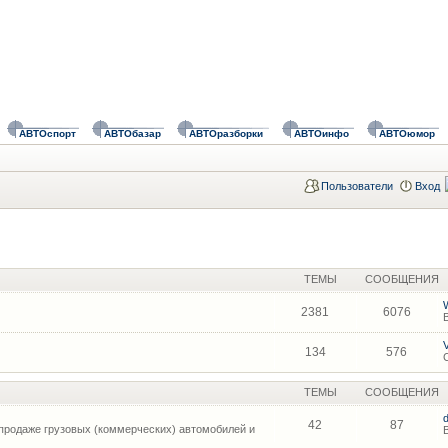
АВТОспорт
АВТОбазар
АВТОразборки
АВТОинфо
АВТОюмор
Пользователи
Вход
ТЕМЫ
СООБЩЕНИЯ
2381
6076
134
576
ТЕМЫ
СООБЩЕНИЯ
42
87
продаже грузовых (коммерческих) автомобилей и