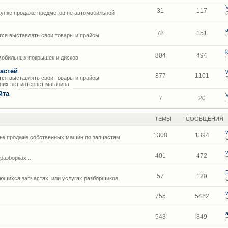
31
117
упке продаже предметов не автомобильной
78
151
ся выставлять свои товары и прайсы
304
494
мобильных покрышек и дисков
астей
877
1101
ся выставлять свои товары и прайсы
их нет интернет магазина.
йта
7
20
ТЕМЫ
СООБЩЕНИЯ
1308
1394
же продаже собственных машин по запчастям.
401
472
азборках...
57
120
щихся запчастях, или услугах разборщиков.
755
5482
543
849