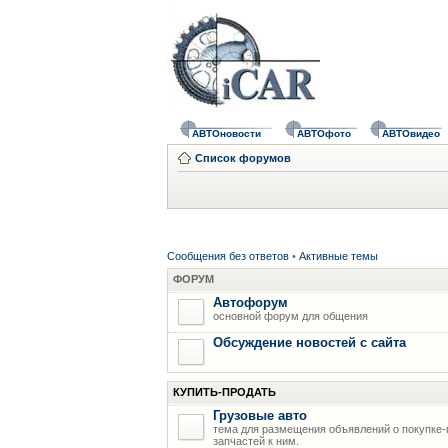
АВТОновости
АВТОфото
АВТОвидео
Список форумов
Сообщения без ответов
•
Активные темы
ФОРУМ
Автофорум
основной форум для общения
Обсуждение новостей с сайта
КУПИТЬ-ПРОДАТЬ
Грузовые авто
тема для размещения объявлений о покупке-
запчастей к ним.