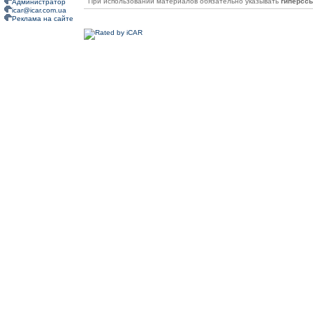
При использовании материалов обязательно указывать
гиперсс
Администратор
icar@icar.com.ua
Реклама на сайте