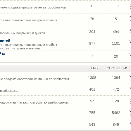
31
117
упке продаже предметов не автомобильной
78
151
ся выставлять свои товары и прайсы
304
494
мобильных покрышек и дисков
астей
877
1101
ся выставлять свои товары и прайсы
их нет интернет магазина.
йта
7
20
ТЕМЫ
СООБЩЕНИЯ
1308
1394
же продаже собственных машин по запчастям.
401
472
азборках...
57
120
щихся запчастях, или услугах разборщиков.
755
5482
543
849