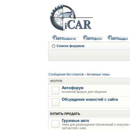
АВТОновости
АВТОфото
АВТОвидео
Список форумов
Сообщения без ответов
•
Активные темы
ФОРУМ
Автофорум
основной форум для общения
Обсуждение новостей с сайта
КУПИТЬ-ПРОДАТЬ
Грузовые авто
тема для размещения объявлений о покупке-
запчастей к ним.