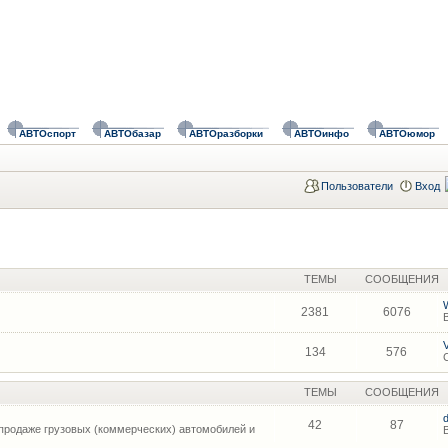
АВТОспорт
АВТОбазар
АВТОразборки
АВТОинфо
АВТОюмор
Пользователи
Вход
ТЕМЫ
СООБЩЕНИЯ
2381
6076
134
576
ТЕМЫ
СООБЩЕНИЯ
42
87
продаже грузовых (коммерческих) автомобилей и