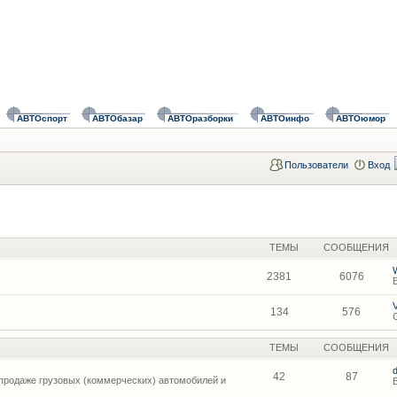
АВТОспорт
АВТОбазар
АВТОразборки
АВТОинфо
АВТОюмор
Пользователи
Вход
ТЕМЫ
СООБЩЕНИЯ
2381
6076
134
576
ТЕМЫ
СООБЩЕНИЯ
42
87
продаже грузовых (коммерческих) автомобилей и