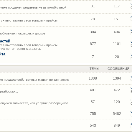
31
117
упке продаже предметов не автомобильной
78
151
ся выставлять свои товары и прайсы
304
494
мобильных покрышек и дисков
астей
877
1101
ся выставлять свои товары и прайсы
их нет интернет магазина.
йта
7
20
ТЕМЫ
СООБЩЕНИЯ
1308
1394
же продаже собственных машин по запчастям.
401
472
азборках...
57
120
щихся запчастях, или услугах разборщиков.
755
5482
543
849