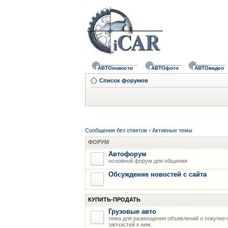
АВТОновости
АВТОфото
АВТОвидео
Список форумов
Сообщения без ответов
•
Активные темы
ФОРУМ
Автофорум
основной форум для общения
Обсуждение новостей с сайта
КУПИТЬ-ПРОДАТЬ
Грузовые авто
тема для размещения объявлений о покупке-
запчастей к ним.