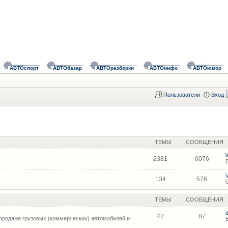
АВТОспорт
АВТОбазар
АВТОразборки
АВТОинфо
АВТОюмор
Пользователи
Вход
ТЕМЫ
СООБЩЕНИЯ
2381
6076
134
576
ТЕМЫ
СООБЩЕНИЯ
42
87
продаже грузовых (коммерческих) автомобилей и