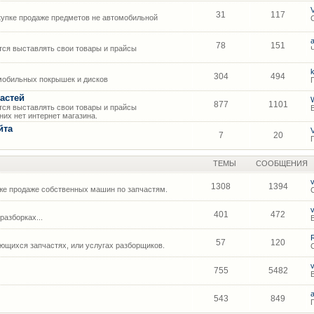
31
117
упке продаже предметов не автомобильной
78
151
ся выставлять свои товары и прайсы
304
494
мобильных покрышек и дисков
астей
877
1101
ся выставлять свои товары и прайсы
их нет интернет магазина.
йта
7
20
ТЕМЫ
СООБЩЕНИЯ
1308
1394
же продаже собственных машин по запчастям.
401
472
азборках...
57
120
щихся запчастях, или услугах разборщиков.
755
5482
543
849