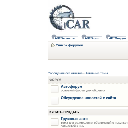
АВТОновости
АВТОфото
АВТОвидео
Список форумов
Сообщения без ответов
•
Активные темы
ФОРУМ
Автофорум
основной форум для общения
Обсуждение новостей с сайта
КУПИТЬ-ПРОДАТЬ
Грузовые авто
тема для размещения объявлений о покупке-
запчастей к ним.