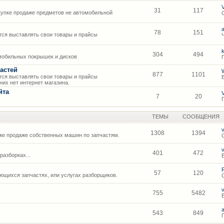
31
117
упке продаже предметов не автомобильной
78
151
ся выставлять свои товары и прайсы
304
494
мобильных покрышек и дисков
астей
877
1101
ся выставлять свои товары и прайсы
их нет интернет магазина.
йта
7
20
ТЕМЫ
СООБЩЕНИЯ
1308
1394
же продаже собственных машин по запчастям.
401
472
азборках...
57
120
щихся запчастях, или услугах разборщиков.
755
5482
543
849