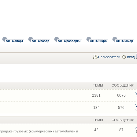
АВТОспорт
АВТОбазар
АВТОразборки
АВТОинфо
АВТОюмор
Пользователи
Вход
ТЕМЫ
СООБЩЕНИЯ
2381
6076
134
576
ТЕМЫ
СООБЩЕНИЯ
42
87
продаже грузовых (коммерческих) автомобилей и