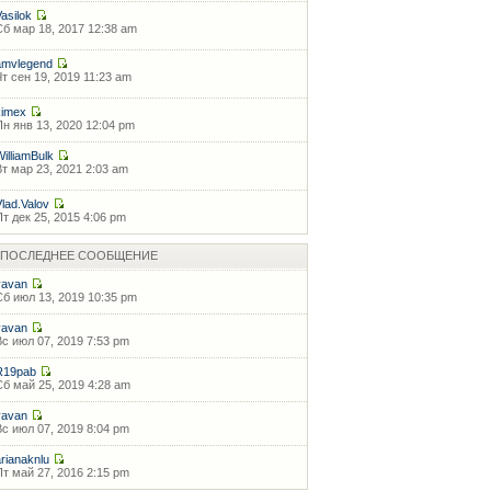
Vasilok
Сб мар 18, 2017 12:38 am
amvlegend
Чт сен 19, 2019 11:23 am
kimex
Пн янв 13, 2020 12:04 pm
WilliamBulk
Вт мар 23, 2021 2:03 am
Vlad.Valov
Пт дек 25, 2015 4:06 pm
ПОСЛЕДНЕЕ СООБЩЕНИЕ
vavan
Сб июл 13, 2019 10:35 pm
vavan
Вс июл 07, 2019 7:53 pm
R19pab
Сб май 25, 2019 4:28 am
vavan
Вс июл 07, 2019 8:04 pm
arianaknlu
Пт май 27, 2016 2:15 pm