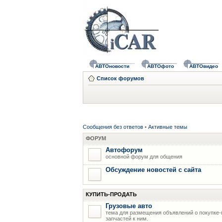
АВТОновости
АВТОфото
АВТОвидео
Список форумов
Сообщения без ответов
•
Активные темы
ФОРУМ
Автофорум
основной форум для общения
Обсуждение новостей с сайта
КУПИТЬ-ПРОДАТЬ
Грузовые авто
тема для размещения объявлений о покупке-
запчастей к ним.