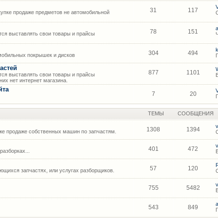
31
117
упке продаже предметов не автомобильной
78
151
ся выставлять свои товары и прайсы
304
494
мобильных покрышек и дисков
астей
877
1101
ся выставлять свои товары и прайсы
их нет интернет магазина.
йта
7
20
ТЕМЫ
СООБЩЕНИЯ
1308
1394
же продаже собственных машин по запчастям.
401
472
азборках...
57
120
щихся запчастях, или услугах разборщиков.
755
5482
543
849