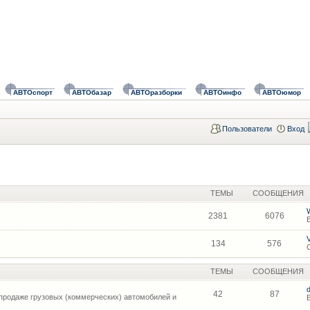
АВТОспорт
АВТОбазар
АВТОразборки
АВТОинфо
АВТОюмор
Пользователи
Вход
ТЕМЫ
СООБЩЕНИЯ
2381
6076
134
576
ТЕМЫ
СООБЩЕНИЯ
42
87
продаже грузовых (коммерческих) автомобилей и