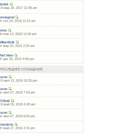
Vasilok
Сб мар 18, 2017 12:38 am
amvlegend
Чт сен 19, 2019 11:23 am
kimex
Пн янв 13, 2020 12:04 pm
WilliamBulk
Вт мар 23, 2021 2:03 am
Vlad.Valov
Пт дек 25, 2015 4:06 pm
ПОСЛЕДНЕЕ СООБЩЕНИЕ
vavan
Сб июл 13, 2019 10:35 pm
vavan
Вс июл 07, 2019 7:53 pm
R19pab
Сб май 25, 2019 4:28 am
vavan
Вс июл 07, 2019 8:04 pm
arianaknlu
Пт май 27, 2016 2:15 pm