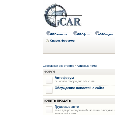
АВТОновости
АВТОфото
АВТОвидео
Список форумов
Сообщения без ответов
•
Активные темы
ФОРУМ
Автофорум
основной форум для общения
Обсуждение новостей с сайта
КУПИТЬ-ПРОДАТЬ
Грузовые авто
тема для размещения объявлений о покупке-
запчастей к ним.