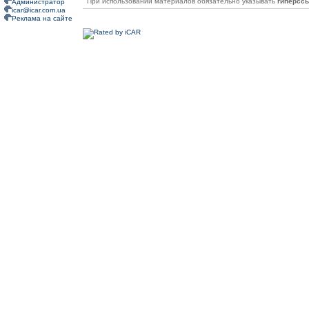
При использовании материалов обязательно указывать
гиперсс
Администратор
icar@icar.com.ua
Реклама на сайте