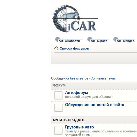
АВТОновости
АВТОфото
АВТОвидео
Список форумов
Сообщения без ответов
•
Активные темы
ФОРУМ
Автофорум
основной форум для общения
Обсуждение новостей с сайта
КУПИТЬ-ПРОДАТЬ
Грузовые авто
тема для размещения объявлений о покупке-
запчастей к ним.