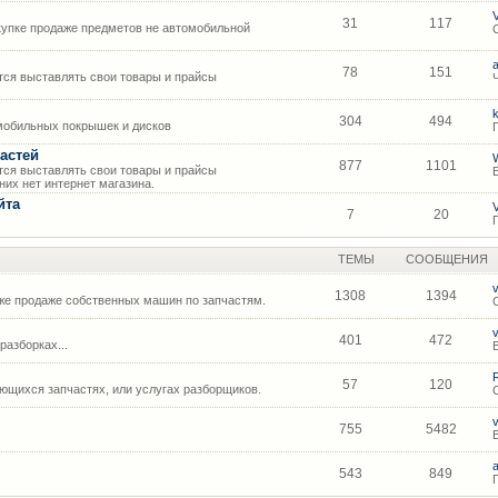
31
117
упке продаже предметов не автомобильной
78
151
ся выставлять свои товары и прайсы
304
494
мобильных покрышек и дисков
астей
877
1101
ся выставлять свои товары и прайсы
их нет интернет магазина.
йта
7
20
ТЕМЫ
СООБЩЕНИЯ
1308
1394
же продаже собственных машин по запчастям.
401
472
азборках...
57
120
щихся запчастях, или услугах разборщиков.
755
5482
543
849