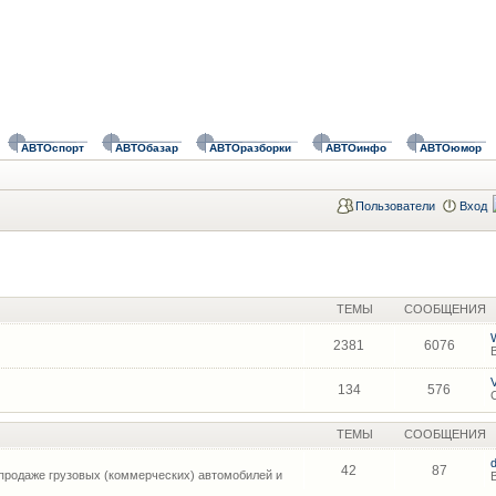
АВТОспорт
АВТОбазар
АВТОразборки
АВТОинфо
АВТОюмор
Пользователи
Вход
ТЕМЫ
СООБЩЕНИЯ
2381
6076
134
576
ТЕМЫ
СООБЩЕНИЯ
42
87
продаже грузовых (коммерческих) автомобилей и