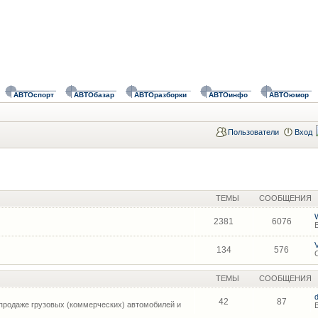
АВТОспорт
АВТОбазар
АВТОразборки
АВТОинфо
АВТОюмор
Пользователи
Вход
ТЕМЫ
СООБЩЕНИЯ
2381
6076
134
576
ТЕМЫ
СООБЩЕНИЯ
42
87
продаже грузовых (коммерческих) автомобилей и