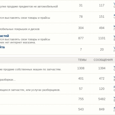
31
117
упке продаже предметов не автомобильной
78
151
ся выставлять свои товары и прайсы
304
494
мобильных покрышек и дисков
астей
877
1101
ся выставлять свои товары и прайсы
их нет интернет магазина.
йта
7
20
ТЕМЫ
СООБЩЕНИЯ
1308
1394
же продаже собственных машин по запчастям.
401
472
азборках...
57
120
щихся запчастях, или услугах разборщиков.
755
5482
543
849