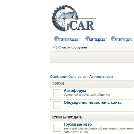
АВТОновости
АВТОфото
АВТОвидео
Список форумов
Сообщения без ответов
•
Активные темы
ФОРУМ
Автофорум
основной форум для общения
Обсуждение новостей с сайта
КУПИТЬ-ПРОДАТЬ
Грузовые авто
тема для размещения объявлений о покупке-
запчастей к ним.