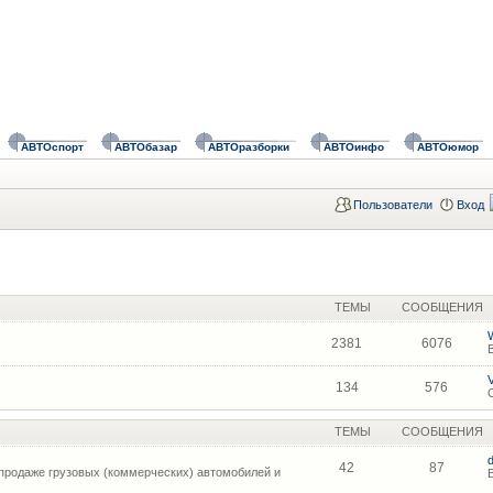
АВТОспорт
АВТОбазар
АВТОразборки
АВТОинфо
АВТОюмор
Пользователи
Вход
ТЕМЫ
СООБЩЕНИЯ
2381
6076
134
576
ТЕМЫ
СООБЩЕНИЯ
42
87
продаже грузовых (коммерческих) автомобилей и