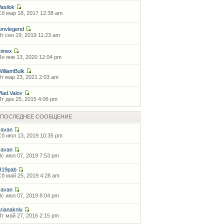
Vasilok
Сб мар 18, 2017 12:38 am
amvlegend
Чт сен 19, 2019 11:23 am
kimex
Пн янв 13, 2020 12:04 pm
WilliamBulk
Вт мар 23, 2021 2:03 am
Vlad.Valov
Пт дек 25, 2015 4:06 pm
ПОСЛЕДНЕЕ СООБЩЕНИЕ
vavan
Сб июл 13, 2019 10:35 pm
vavan
Вс июл 07, 2019 7:53 pm
R19pab
Сб май 25, 2019 4:28 am
vavan
Вс июл 07, 2019 8:04 pm
arianaknlu
Пт май 27, 2016 2:15 pm