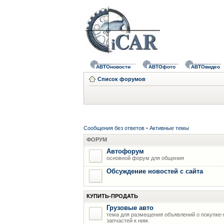
АВТОновости
АВТОфото
АВТОвидео
Список форумов
Сообщения без ответов
•
Активные темы
ФОРУМ
Автофорум
основной форум для общения
Обсуждение новостей с сайта
КУПИТЬ-ПРОДАТЬ
Грузовые авто
тема для размещения объявлений о покупке-
запчастей к ним.