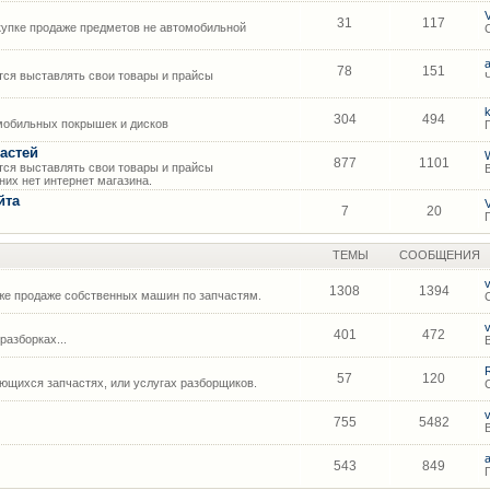
31
117
упке продаже предметов не автомобильной
78
151
ся выставлять свои товары и прайсы
304
494
мобильных покрышек и дисков
астей
877
1101
ся выставлять свои товары и прайсы
их нет интернет магазина.
йта
7
20
ТЕМЫ
СООБЩЕНИЯ
1308
1394
же продаже собственных машин по запчастям.
401
472
азборках...
57
120
щихся запчастях, или услугах разборщиков.
755
5482
543
849