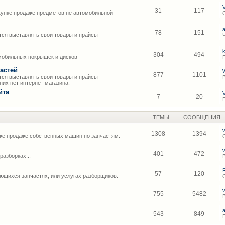
31
117
упке продаже предметов не автомобильной
78
151
ся выставлять свои товары и прайсы
304
494
мобильных покрышек и дисков
астей
877
1101
ся выставлять свои товары и прайсы
их нет интернет магазина.
йта
7
20
ТЕМЫ
СООБЩЕНИЯ
1308
1394
же продаже собственных машин по запчастям.
401
472
азборках...
57
120
щихся запчастях, или услугах разборщиков.
755
5482
543
849