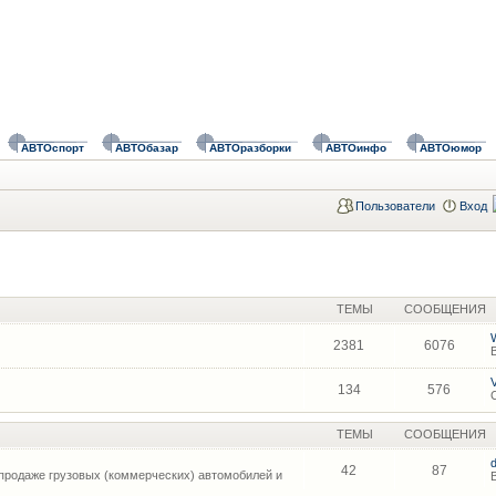
АВТОспорт
АВТОбазар
АВТОразборки
АВТОинфо
АВТОюмор
Пользователи
Вход
ТЕМЫ
СООБЩЕНИЯ
2381
6076
134
576
ТЕМЫ
СООБЩЕНИЯ
42
87
продаже грузовых (коммерческих) автомобилей и