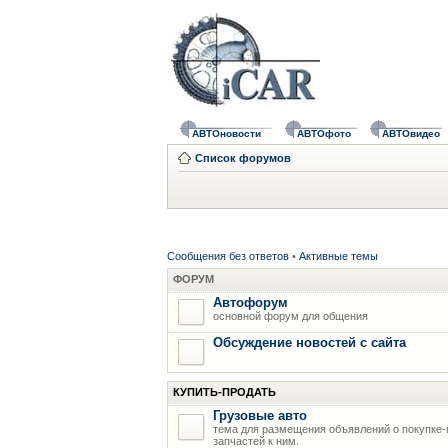
АВТОновости
АВТОфото
АВТОвидео
Список форумов
Сообщения без ответов
•
Активные темы
ФОРУМ
Автофорум
основной форум для общения
Обсуждение новостей с сайта
КУПИТЬ-ПРОДАТЬ
Грузовые авто
тема для размещения объявлений о покупке-
запчастей к ним.