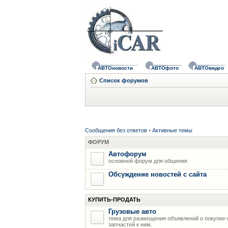
АВТОновости
АВТОфото
АВТОвидео
Список форумов
Сообщения без ответов
•
Активные темы
ФОРУМ
Автофорум
основной форум для общения
Обсуждение новостей с сайта
КУПИТЬ-ПРОДАТЬ
Грузовые авто
тема для размещения объявлений о покупке-
запчастей к ним.