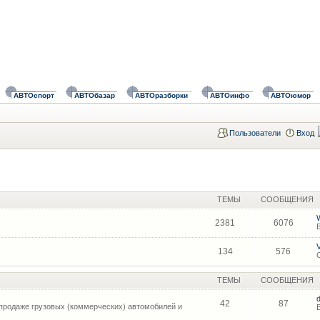
АВТОспорт
АВТОбазар
АВТОразборки
АВТОинфо
АВТОюмор
Пользователи
Вход
ТЕМЫ
СООБЩЕНИЯ
2381
6076
134
576
ТЕМЫ
СООБЩЕНИЯ
42
87
продаже грузовых (коммерческих) автомобилей и