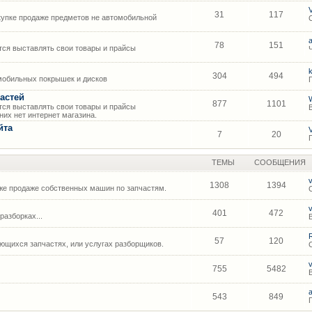
31
117
упке продаже предметов не автомобильной
78
151
ся выставлять свои товары и прайсы
304
494
мобильных покрышек и дисков
астей
877
1101
ся выставлять свои товары и прайсы
их нет интернет магазина.
йта
7
20
ТЕМЫ
СООБЩЕНИЯ
1308
1394
же продаже собственных машин по запчастям.
401
472
азборках...
57
120
щихся запчастях, или услугах разборщиков.
755
5482
543
849