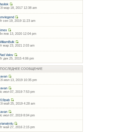
Vasilok
Сб мар 18, 2017 12:38 am
amvlegend
Чт сен 19, 2019 11:23 am
kimex
Пн янв 13, 2020 12:04 pm
WilliamBulk
Вт мар 23, 2021 2:03 am
Vlad.Valov
Пт дек 25, 2015 4:06 pm
ПОСЛЕДНЕЕ СООБЩЕНИЕ
vavan
Сб июл 13, 2019 10:35 pm
vavan
Вс июл 07, 2019 7:53 pm
R19pab
Сб май 25, 2019 4:28 am
vavan
Вс июл 07, 2019 8:04 pm
arianaknlu
Пт май 27, 2016 2:15 pm