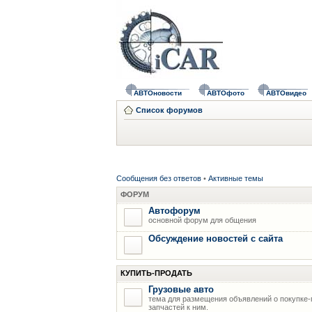
АВТОновости
АВТОфото
АВТОвидео
Список форумов
Сообщения без ответов
•
Активные темы
ФОРУМ
Автофорум
основной форум для общения
Обсуждение новостей с сайта
КУПИТЬ-ПРОДАТЬ
Грузовые авто
тема для размещения объявлений о покупке-
запчастей к ним.