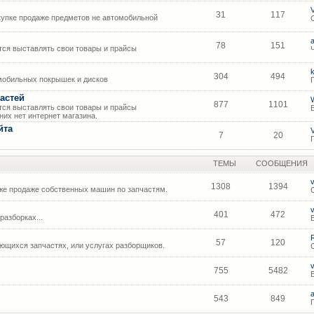
31
117
упке продаже предметов не автомобильной
78
151
ся выставлять свои товары и прайсы
304
494
мобильных покрышек и дисков
астей
877
1101
ся выставлять свои товары и прайсы
их нет интернет магазина.
йта
7
20
ТЕМЫ
СООБЩЕНИЯ
1308
1394
же продаже собственных машин по запчастям.
401
472
азборках...
57
120
щихся запчастях, или услугах разборщиков.
755
5482
543
849