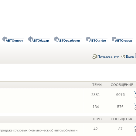
АВТОспорт
АВТОбазар
АВТОразборки
АВТОинфо
АВТОюмор
Пользователи
Вход
ТЕМЫ
СООБЩЕНИЯ
2381
6076
134
576
ТЕМЫ
СООБЩЕНИЯ
42
87
продаже грузовых (коммерческих) автомобилей и