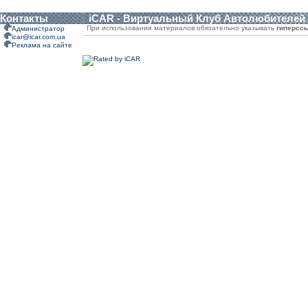
Контакты
iCAR - Виртуальный Клуб Автолюбителей
При использовании материалов обязательно указывать
гиперсс
Администратор
icar@icar.com.ua
Реклама на сайте