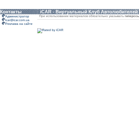
Контакты
iCAR - Виртуальный Клуб Автолюбителей
При использовании материалов обязательно указывать
гиперсс
Администратор
icar@icar.com.ua
Реклама на сайте