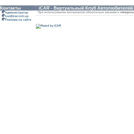
Контакты
iCAR - Виртуальный Клуб Автолюбителей
При использовании материалов обязательно указывать
гиперсс
Администратор
icar@icar.com.ua
Реклама на сайте