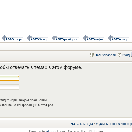
АВТОспорт
АВТОбазар
АВТОразборки
АВТОинфо
АВТОюмор
Пользователи
Вход
обы отвечать в темах в этом форуме.
ходить при каждом посещении
ывание на конференции в этот раз
Наша команда
•
Удалить cookies конфе
Powered by
phpBB
® Forum Software © phpBB Group