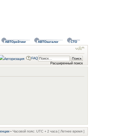
АВТОрейтинг
АВТОкаталог
СТО
FAQ
Расширенный поиск
ренции
• Часовой пояс: UTC + 2 часа [ Летнее время ]