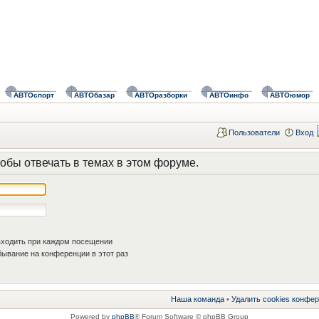
АВТОспорт
АВТОбазар
АВТОразборки
АВТОинфо
АВТОюмор
Пользователи
Вход
обы отвечать в темах в этом форуме.
ходить при каждом посещении
ывание на конференции в этот раз
Наша команда
•
Удалить cookies конфе
Powered by
phpBB
® Forum Software © phpBB Group