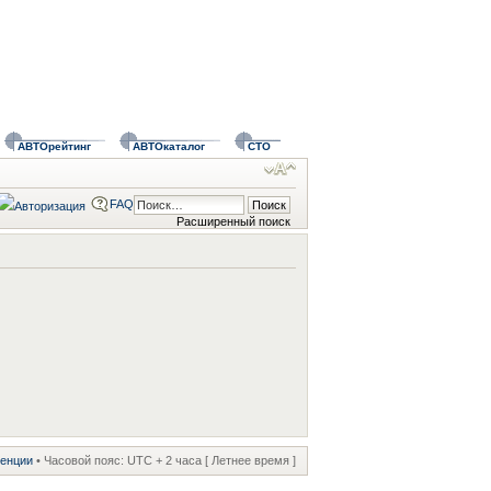
АВТОрейтинг
АВТОкаталог
СТО
FAQ
Расширенный поиск
ренции
• Часовой пояс: UTC + 2 часа [ Летнее время ]