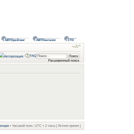
АВТОрейтинг
АВТОкаталог
СТО
FAQ
Расширенный поиск
ренции
• Часовой пояс: UTC + 2 часа [ Летнее время ]