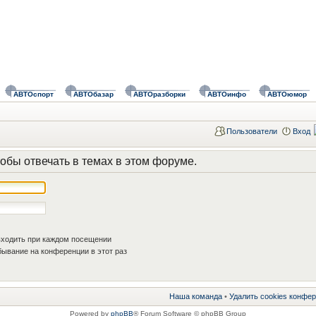
АВТОспорт
АВТОбазар
АВТОразборки
АВТОинфо
АВТОюмор
Пользователи
Вход
обы отвечать в темах в этом форуме.
ходить при каждом посещении
ывание на конференции в этот раз
Наша команда
•
Удалить cookies конфе
Powered by
phpBB
® Forum Software © phpBB Group