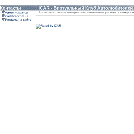
Контакты
iCAR - Виртуальный Клуб Автолюбителей
При использовании материалов обязательно указывать
гиперсс
Администратор
icar@icar.com.ua
Реклама на сайте