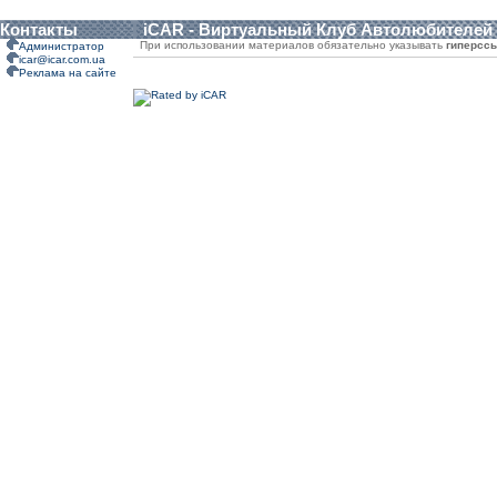
Контакты
iCAR - Виртуальный Клуб Автолюбителей
При использовании материалов обязательно указывать
гиперсс
Администратор
icar@icar.com.ua
Реклама на сайте