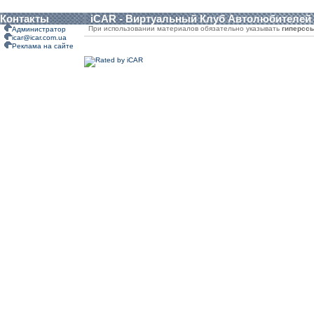
Контакты
iCAR - Виртуальный Клуб Автолюбителей
При использовании материалов обязательно указывать
гиперсс
Администратор
icar@icar.com.ua
Реклама на сайте