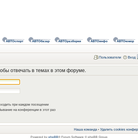
АВТОспорт
АВТОбазар
АВТОразборки
АВТОинфо
АВТОюмор
Пользователи
Вход
обы отвечать в темах в этом форуме.
ходить при каждом посещении
ывание на конференции в этот раз
Наша команда
•
Удалить cookies конфе
Powered by
phpBB
® Forum Software © phpBB Group