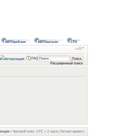
АВТОрейтинг
АВТОкаталог
СТО
FAQ
Расширенный поиск
ренции
• Часовой пояс: UTC + 2 часа [ Летнее время ]